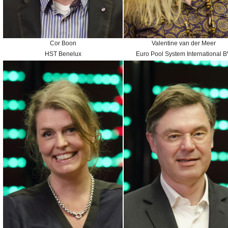
Cor Boon
Valentine van der Meer
HST Benelux
Euro Pool System International 