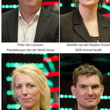
Peter van Leeuwen
Mariëlle van der Heijden-Visser
Paardekooper Van der Windt Group
MSD Animal Health