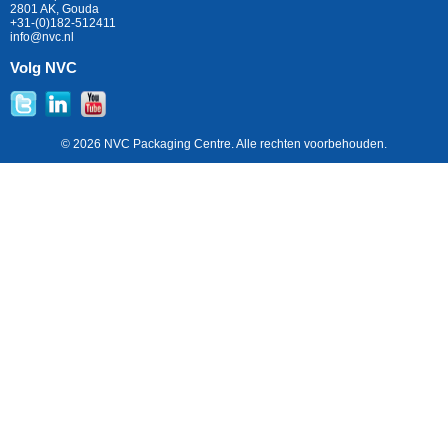
2801 AK, Gouda
+31-(0)182-512411
info@nvc.nl
Volg NVC
© 2026 NVC Packaging Centre. Alle rechten voorbehouden.