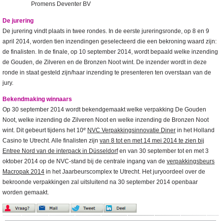
Promens Deventer BV
De jurering
De jurering vindt plaats in twee rondes. In de eerste jureringsronde, op 8 en 9
april 2014, worden tien inzendingen geselecteerd die een bekroning waard zijn:
de finalisten. In de finale, op 10 september 2014, wordt bepaald welke inzending
de Gouden, de Zilveren en de Bronzen Noot wint. De inzender wordt in deze
ronde in staat gesteld zijn/haar inzending te presenteren ten overstaan van de
jury.
Bekendmaking winnaars
Op 30 september 2014 wordt bekendgemaakt welke verpakking De Gouden
Noot, welke inzending de Zilveren Noot en welke inzending de Bronzen Noot
e
wint. Dit gebeurt tijdens het 10
NVC Verpakkingsinnovatie Diner
in het Holland
Casino te Utrecht. Alle finalisten zijn
van 8 tot en met 14 mei 2014 te zien bij
Entree Nord van de interpack in Düsseldorf
en van 30 september tot en met 3
oktober 2014 op de NVC-stand bij de centrale ingang van de
verpakkingsbeurs
Macropak 2014
in het Jaarbeurscomplex te Utrecht. Het juryoordeel over de
bekroonde verpakkingen zal uitsluitend na 30 september 2014 openbaar
worden gemaakt.