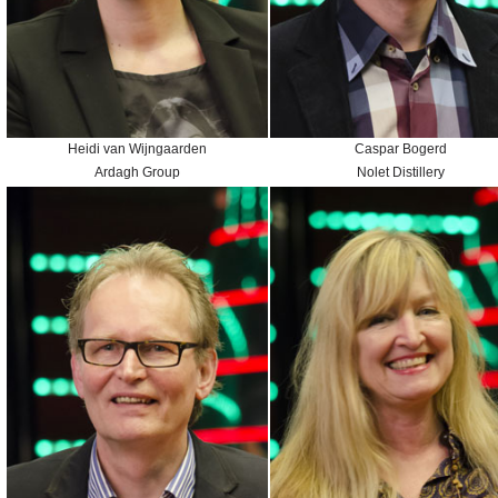
Heidi van Wijngaarden
Caspar Bogerd
Ardagh Group
Nolet Distillery