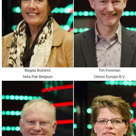
Magda Buelens
Tim Foreman
Tetra Pak Belgium
Omron Europe B.V.