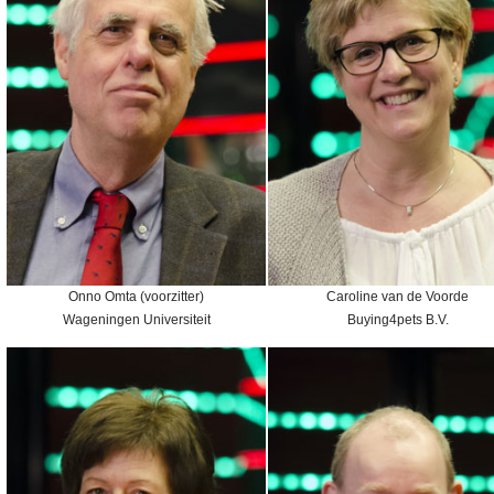
Onno Omta (voorzitter)
Caroline van de Voorde
Wageningen Universiteit
Buying4pets B.V.