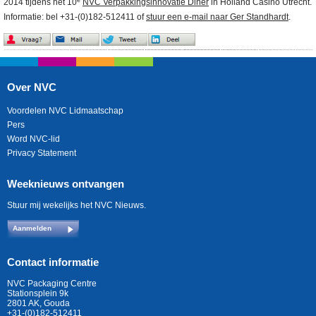
2014 tijdens het 10
NVC Verpakkingsinnovatie Diner
in Holland Casino Utrecht.
Informatie: bel +31-(0)182-512411 of
stuur een e-mail naar Ger Standhardt
.
Over NVC
Voordelen NVC Lidmaatschap
Pers
Word NVC-lid
Privacy Statement
Weeknieuws ontvangen
Stuur mij wekelijks het NVC Nieuws.
Aanmelden
Contact informatie
NVC Packaging Centre
Stationsplein 9k
2801 AK, Gouda
+31-(0)182-512411