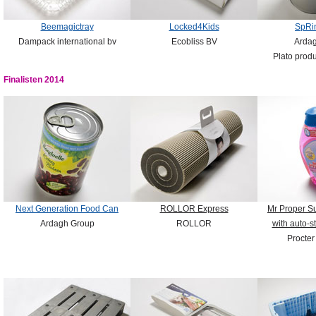
Beemagictray
Locked4Kids
SpRi
Dampack international bv
Ecobliss BV
Arda
Plato produ
Finalisten 2014
Next Generation Food Can
ROLLOR Express
Mr Proper S
Ardagh Group
ROLLOR
with auto-s
Procte