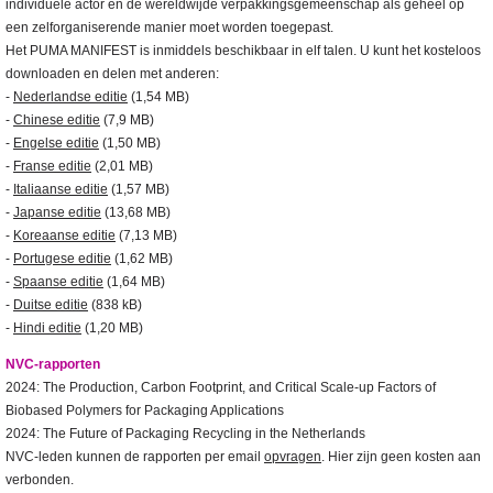
individuele actor en de wereldwijde verpakkingsgemeenschap als geheel op
een zelforganiserende manier moet worden toegepast.
Het PUMA MANIFEST is inmiddels beschikbaar in elf talen. U kunt het kosteloos
downloaden en delen met anderen:
-
Nederlandse editie
(1,54 MB)
-
Chinese editie
(7,9 MB)
-
Engelse editie
(1,50 MB)
-
Franse editie
(2,01 MB)
-
Italiaanse editie
(1,57 MB)
-
Japanse editie
(13,68 MB)
-
Koreaanse editie
(7,13 MB)
-
Portugese editie
(1,62 MB)
-
Spaanse editie
(1,64 MB)
-
Duitse editie
(838 kB)
-
Hindi editie
(1,20 MB)
NVC-rapporten
2024: The Production, Carbon Footprint, and Critical Scale-up Factors of
Biobased Polymers for Packaging Applications
2024: The Future of Packaging Recycling in the Netherlands
NVC-leden kunnen de rapporten per email
opvragen
. Hier zijn geen kosten aan
verbonden.