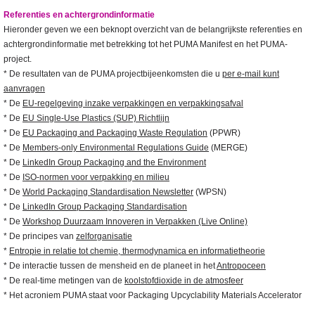
Referenties en achtergrondinformatie
Hieronder geven we een beknopt overzicht van de belangrijkste referenties en
achtergrondinformatie met betrekking tot het PUMA Manifest en het PUMA-
project.
* De resultaten van de PUMA projectbijeenkomsten die u
per e-mail kunt
aanvragen
* De
EU-regelgeving inzake verpakkingen en verpakkingsafval
* De
EU Single-Use Plastics (SUP) Richtlijn
* De
EU Packaging and Packaging Waste Regulation
(PPWR)
* De
Members-only Environmental Regulations Guide
(MERGE)
* De
LinkedIn Group Packaging and the Environment
* De
ISO-normen voor verpakking en milieu
* De
World Packaging Standardisation Newsletter
(WPSN)
* De
LinkedIn Group Packaging Standardisation
* De
Workshop Duurzaam Innoveren in Verpakken (Live Online)
* De principes van
zelforganisatie
*
Entropie in relatie tot chemie, thermodynamica en informatietheorie
* De interactie tussen de mensheid en de planeet in het
Antropoceen
* De real-time metingen van de
koolstofdioxide in de atmosfeer
* Het acroniem PUMA staat voor Packaging Upcyclability Materials Accelerator