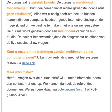
De cursustaal is
zakelijk Engels
. De cursus is
wereldwijd
toegankelijk
; u kunt deelnemen vanaf iedere gewenste locatie (dus
geen reiskosten
). Alles wat u nodig heeft om deel te kunnen
nemen zijn een computer, headset, goede internetverbinding en de
mogelijkheid om verbinding te maken met ons online leersysteem.
De cursus wordt gegeven door een
live docent
vanuit de NVC
studio. De docent beantwoordt tijdens én desgewenst na afloop van
de live sessies al uw vragen.
Kunt u onze online trainingen zonder problemen op uw
computer draaien?
U kunt uw verbinding met het leersysteem
testen via
deze link
.
Meer informatie?
Heeft u vragen over de cursus en/of wilt u meer informatie, neem
dan contact met ons op. We kunnen dan ook de referenties
doornemen. We zijn bereikbaar via
opleidingen@nvc.nl
of +31-
(0)182-512411.