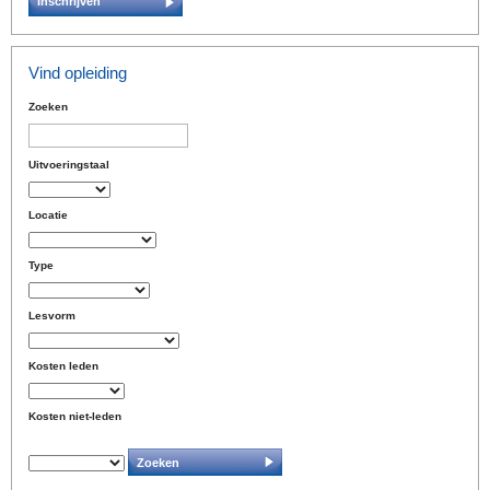
Inschrijven
Vind opleiding
Zoeken
Uitvoeringstaal
Locatie
Type
Lesvorm
Kosten leden
Kosten niet-leden