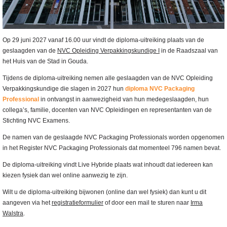
Op 29 juni 2027 vanaf 16.00 uur vindt de diploma-uitreiking plaats van de
geslaagden van de
NVC Opleiding Verpakkingskundige I
in de Raadszaal van
het Huis van de Stad in Gouda.
Tijdens de diploma-uitreiking nemen alle geslaagden van de NVC Opleiding
Verpakkingskundige die slagen in 2027 hun
diploma NVC Packaging
Professional
in ontvangst in aanwezigheid van hun medegeslaagden, hun
collega’s, familie, docenten van NVC Opleidingen en representanten van de
Stichting NVC Examens.
De namen van de geslaagde NVC Packaging Professionals worden opgenomen
in het Register NVC Packaging Professionals dat momenteel 796 namen bevat.
De diploma-uitreiking vindt Live Hybride plaats wat inhoudt dat iedereen kan
kiezen fysiek dan wel online aanwezig te zijn.
Wilt u de diploma-uitreiking bijwonen (online dan wel fysiek) dan kunt u dit
aangeven via het
registratieformulier
of door een mail te sturen naar
Irma
Walstra
.