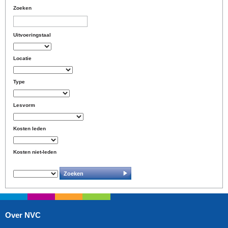
Zoeken
Uitvoeringstaal
Locatie
Type
Lesvorm
Kosten leden
Kosten niet-leden
Over NVC