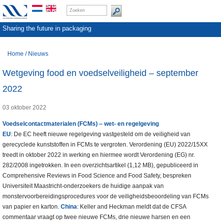
Sharing the future in packaging
Home
/
Nieuws
Wetgeving food en voedselveiligheid – september
2022
03 oktober 2022
Voedselcontactmaterialen (FCMs) – wet- en regelgeving
EU
: De EC heeft nieuwe regelgeving vastgesteld om de veiligheid van
gerecyclede kunststoffen in FCMs te vergroten. Verordening (EU) 2022/15XX
treedt in oktober 2022 in werking en hiermee wordt Verordening (EG) nr.
282/2008 ingetrokken. In een overzichtsartikel (1,12 MB), gepubliceerd in
Comprehensive Reviews in Food Science and Food Safety, bespreken
Universiteit Maastricht-onderzoekers de huidige aanpak van
monstervoorbereidingsprocedures voor de veiligheidsbeoordeling van FCMs
van papier en karton.
China
: Keller and Heckman meldt dat de CFSA
commentaar vraagt op twee nieuwe FCMs, drie nieuwe harsen en een