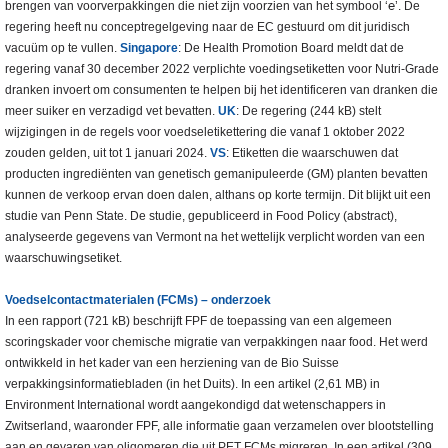
brengen van voorverpakkingen die niet zijn voorzien van het symbool ‘℮’. De
regering heeft nu conceptregelgeving naar de EC gestuurd om dit juridisch
vacuüm op te vullen.
Singapore
: De Health Promotion Board meldt dat de
regering vanaf 30 december 2022 verplichte voedingsetiketten voor Nutri-Grade
dranken invoert om consumenten te helpen bij het identificeren van dranken die
meer suiker en verzadigd vet bevatten.
UK
: De regering (244 kB) stelt
wijzigingen in de regels voor voedseletikettering die vanaf 1 oktober 2022
zouden gelden, uit tot 1 januari 2024.
VS
: Etiketten die waarschuwen dat
producten ingrediënten van genetisch gemanipuleerde (GM) planten bevatten
kunnen de verkoop ervan doen dalen, althans op korte termijn. Dit blijkt uit een
studie van Penn State. De studie, gepubliceerd in Food Policy (abstract),
analyseerde gegevens van Vermont na het wettelijk verplicht worden van een
waarschuwingsetiket.
Voedselcontactmaterialen (FCMs) – onderzoek
In een rapport (721 kB) beschrijft FPF de toepassing van een algemeen
scoringskader voor chemische migratie van verpakkingen naar food. Het werd
ontwikkeld in het kader van een herziening van de Bio Suisse
verpakkingsinformatiebladen (in het Duits). In een artikel (2,61 MB) in
Environment International wordt aangekondigd dat wetenschappers in
Zwitserland, waaronder FPF, alle informatie gaan verzamelen over blootstelling
aan en gevaren van oligomeren die uit PET FCMs migreren. In een artikel (309