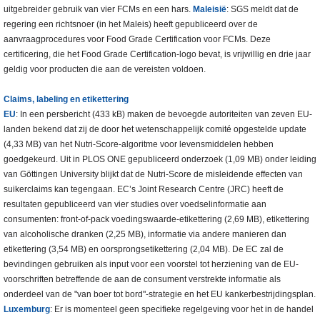
uitgebreider gebruik van vier FCMs en een hars.
Maleisië
: SGS meldt dat de
regering een richtsnoer (in het Maleis) heeft gepubliceerd over de
aanvraagprocedures voor Food Grade Certification voor FCMs. Deze
certificering, die het Food Grade Certification-logo bevat, is vrijwillig en drie jaar
geldig voor producten die aan de vereisten voldoen.
Claims, labeling en etikettering
EU
: In een persbericht (433 kB) maken de bevoegde autoriteiten van zeven EU-
landen bekend dat zij de door het wetenschappelijk comité opgestelde update
(4,33 MB) van het Nutri-Score-algoritme voor levensmiddelen hebben
goedgekeurd. Uit in PLOS ONE gepubliceerd onderzoek (1,09 MB) onder leiding
van Göttingen University blijkt dat de Nutri-Score de misleidende effecten van
suikerclaims kan tegengaan. EC’s Joint Research Centre (JRC) heeft de
resultaten gepubliceerd van vier studies over voedselinformatie aan
consumenten: front-of-pack voedingswaarde-etikettering (2,69 MB), etikettering
van alcoholische dranken (2,25 MB), informatie via andere manieren dan
etikettering (3,54 MB) en oorsprongsetikettering (2,04 MB). De EC zal de
bevindingen gebruiken als input voor een voorstel tot herziening van de EU-
voorschriften betreffende de aan de consument verstrekte informatie als
onderdeel van de "van boer tot bord"-strategie en het EU kankerbestrijdingsplan.
Luxemburg
: Er is momenteel geen specifieke regelgeving voor het in de handel