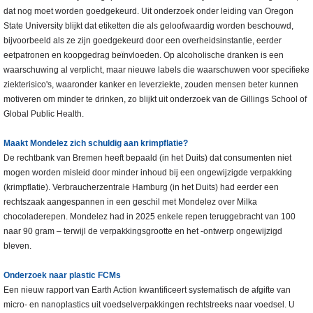
dat nog moet worden goedgekeurd. Uit onderzoek onder leiding van Oregon
State University blijkt dat etiketten die als geloofwaardig worden beschouwd,
bijvoorbeeld als ze zijn goedgekeurd door een overheidsinstantie, eerder
eetpatronen en koopgedrag beïnvloeden. Op alcoholische dranken is een
waarschuwing al verplicht, maar nieuwe labels die waarschuwen voor specifieke
ziekterisico's, waaronder kanker en leverziekte, zouden mensen beter kunnen
motiveren om minder te drinken, zo blijkt uit onderzoek van de Gillings School of
Global Public Health.
Maakt Mondelez zich schuldig aan krimpflatie?
De rechtbank van Bremen heeft bepaald (in het Duits) dat consumenten niet
mogen worden misleid door minder inhoud bij een ongewijzigde verpakking
(krimpflatie). Verbraucherzentrale Hamburg (in het Duits) had eerder een
rechtszaak aangespannen in een geschil met Mondelez over Milka
chocoladerepen. Mondelez had in 2025 enkele repen teruggebracht van 100
naar 90 gram – terwijl de verpakkingsgrootte en het -ontwerp ongewijzigd
bleven.
Onderzoek naar plastic FCMs
Een nieuw rapport van Earth Action kwantificeert systematisch de afgifte van
micro- en nanoplastics uit voedselverpakkingen rechtstreeks naar voedsel. U