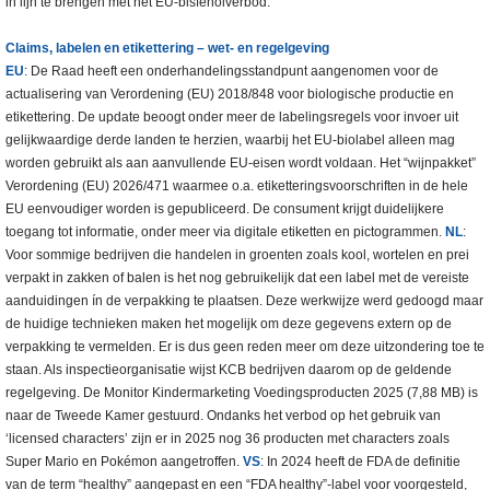
in lijn te brengen met het EU-bisfenolverbod.
Claims, labelen en etikettering – wet- en regelgeving
EU
: De Raad heeft een onderhandelingsstandpunt aangenomen voor de
actualisering van Verordening (EU) 2018/848 voor biologische productie en
etikettering. De update beoogt onder meer de labelingsregels voor invoer uit
gelijkwaardige derde landen te herzien, waarbij het EU-biolabel alleen mag
worden gebruikt als aan aanvullende EU-eisen wordt voldaan. Het “wijnpakket”
Verordening (EU) 2026/471 waarmee o.a. etiketteringsvoorschriften in de hele
EU eenvoudiger worden is gepubliceerd. De consument krijgt duidelijkere
toegang tot informatie, onder meer via digitale etiketten en pictogrammen.
NL
:
Voor sommige bedrijven die handelen in groenten zoals kool, wortelen en prei
verpakt in zakken of balen is het nog gebruikelijk dat een label met de vereiste
aanduidingen ín de verpakking te plaatsen. Deze werkwijze werd gedoogd maar
de huidige technieken maken het mogelijk om deze gegevens extern op de
verpakking te vermelden. Er is dus geen reden meer om deze uitzondering toe te
staan. Als inspectieorganisatie wijst KCB bedrijven daarom op de geldende
regelgeving. De Monitor Kindermarketing Voedingsproducten 2025 (7,88 MB) is
naar de Tweede Kamer gestuurd. Ondanks het verbod op het gebruik van
‘licensed characters’ zijn er in 2025 nog 36 producten met characters zoals
Super Mario en Pokémon aangetroffen.
VS
: In 2024 heeft de FDA de definitie
van de term “healthy” aangepast en een “FDA healthy”-label voor voorgesteld,