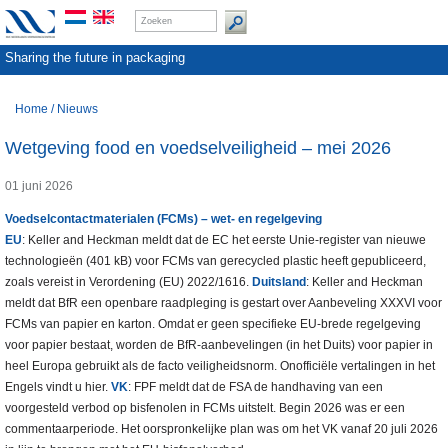
Sharing the future in packaging
Home
/
Nieuws
Wetgeving food en voedselveiligheid – mei 2026
01 juni 2026
Voedselcontactmaterialen (FCMs) – wet- en regelgeving
EU
: Keller and Heckman meldt dat de EC het eerste Unie-register van nieuwe
technologieën (401 kB) voor FCMs van gerecycled plastic heeft gepubliceerd,
zoals vereist in Verordening (EU) 2022/1616.
Duitsland
: Keller and Heckman
meldt dat BfR een openbare raadpleging is gestart over Aanbeveling XXXVI voor
FCMs van papier en karton. Omdat er geen specifieke EU-brede regelgeving
voor papier bestaat, worden de BfR-aanbevelingen (in het Duits) voor papier in
heel Europa gebruikt als de facto veiligheidsnorm. Onofficiële vertalingen in het
Engels vindt u hier.
VK
: FPF meldt dat de FSA de handhaving van een
voorgesteld verbod op bisfenolen in FCMs uitstelt. Begin 2026 was er een
commentaarperiode. Het oorspronkelijke plan was om het VK vanaf 20 juli 2026