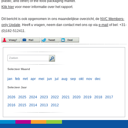
plastic, and other) of the food packaging market.
Klik hier
voor meer informatie over het rapport.
Dit bericht is ook opgenomen in ons maandelijkse overzicht, de
NVC Members-
only Update
. Heeft u vragen, neem dan contact met ons op via
e-mail
of bel: +31-
(0)182-512411.
Selecteer Maand
jan
feb
mrt
apr
mei
jun
jul
aug
sep
okt
nov
dec
Selecteer Jaar
2026
2025
2024
2023
2022
2021
2020
2019
2018
2017
2016
2015
2014
2013
2012