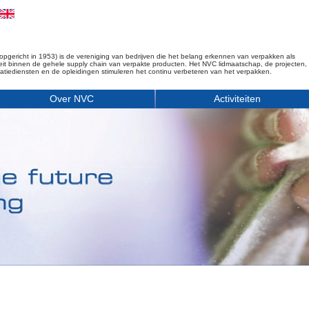
opgericht in 1953) is de vereniging van bedrijven die het belang erkennen van verpakken als
iteit binnen de gehele supply chain van verpakte producten. Het NVC lidmaatschap, de projecten,
matiediensten en de opleidingen stimuleren het continu verbeteren van het verpakken.
Over NVC
Activiteiten