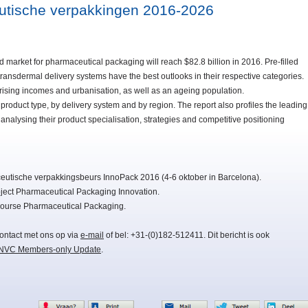
utische verpakkingen 2016-2026
ld market for pharmaceutical packaging will reach $82.8 billion in 2016. Pre-filled
 transdermal delivery systems have the best outlooks in their respective categories.
 rising incomes and urbanisation, as well as an ageing population.
product type, by delivery system and by region. The report also profiles the leading
alysing their product specialisation, strategies and competitive positioning
aceutische verpakkingsbeurs InnoPack 2016 (4-6 oktober in Barcelona).
ject Pharmaceutical Packaging Innovation.
Course Pharmaceutical Packaging.
ontact met ons op via
e-mail
of bel: +31-(0)182-512411. Dit bericht is ook
NVC Members-only Update
.