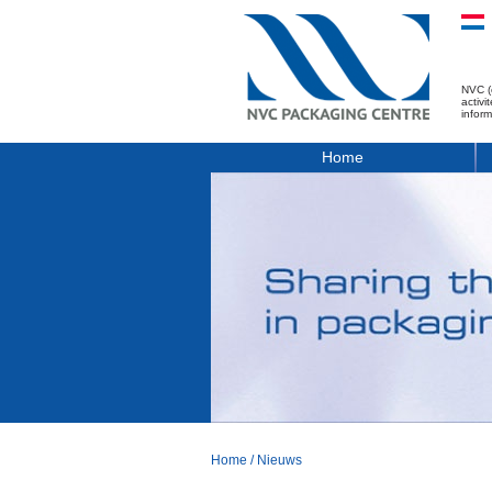
NVC (
activ
infor
Home
Home
/
Nieuws