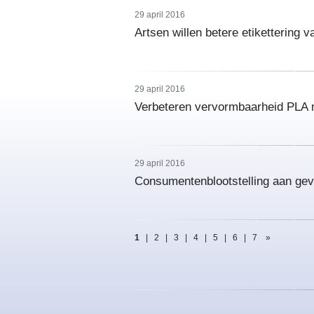
29 april 2016
Artsen willen betere etikettering v
29 april 2016
Verbeteren vervormbaarheid PLA m
29 april 2016
Consumentenblootstelling aan gevaa
1
|
2
|
3
|
4
|
5
|
6
|
7
»