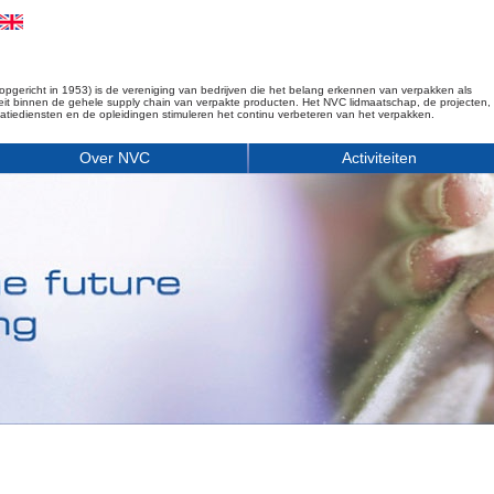
opgericht in 1953) is de vereniging van bedrijven die het belang erkennen van verpakken als
iteit binnen de gehele supply chain van verpakte producten. Het NVC lidmaatschap, de projecten,
matiediensten en de opleidingen stimuleren het continu verbeteren van het verpakken.
Over NVC
Activiteiten