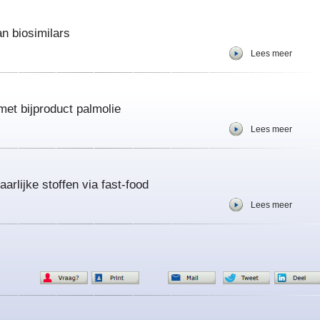
an biosimilars
Lees meer
et bijproduct palmolie
Lees meer
rlijke stoffen via fast-food
Lees meer