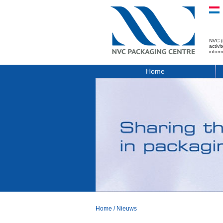
NVC (
activ
infor
Home
Home
/
Nieuws