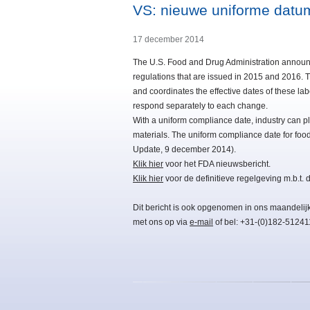
VS: nieuwe uniforme datum
17 december 2014
The U.S. Food and Drug Administration announc
regulations that are issued in 2015 and 2016. T
and coordinates the effective dates of these la
respond separately to each change.
With a uniform compliance date, industry can pl
materials. The uniform compliance date for foo
Update, 9 december 2014).
Klik hier
voor het FDA nieuwsbericht.
Klik hier
voor de definitieve regelgeving m.b.t.
Dit bericht is ook opgenomen in ons maandelij
met ons op via
e-mail
of bel: +31-(0)182-51241