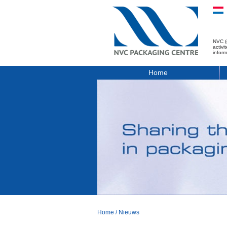
NVC (
activ
infor
Home
Home
/
Nieuws