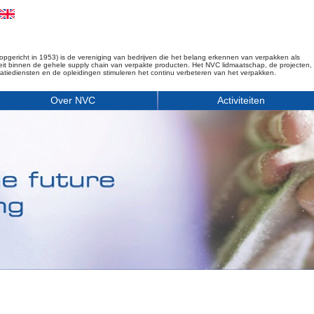
opgericht in 1953) is de vereniging van bedrijven die het belang erkennen van verpakken als
iteit binnen de gehele supply chain van verpakte producten. Het NVC lidmaatschap, de projecten,
matiediensten en de opleidingen stimuleren het continu verbeteren van het verpakken.
Over NVC
Activiteiten