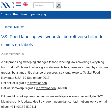
Sharing the future in packaging
Home
/
Nieuws
VS: Food labeling wetsvoorstel betreft verschillende
claims en labels
23 september 2013
A bill proposing sweeping changes to food labeling laws covering everything
from ‘natural’ claims to whole grain statements has been welcomed by consumer
groups, but stands little chance of success, say legal experts (Artikel Food
Navigator USA, 19 September 2013).
Het artikel is gratis
te downloaden
.
Het wetsontwerp is gratis
te downloaden
( 66 kB).
Dit bericht is ook opgenomen in ons maandelijkse nieuwsoverzicht, de
NVC
Members-only Update
. Heeft u vragen, neem dan contact met ons op via
e-mail
of bel: +31-(0)182-512411.