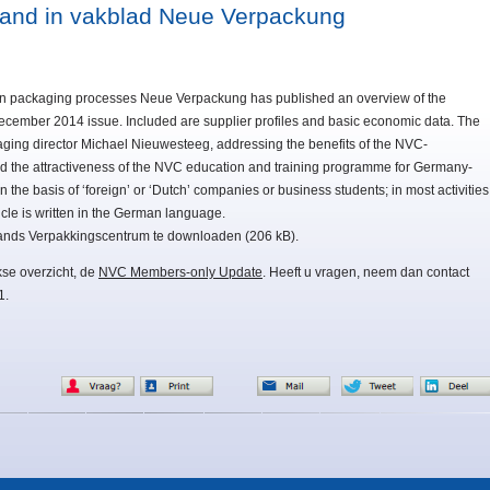
land in vakblad Neue Verpackung
 in packaging processes Neue Verpackung has published an overview of the
 December 2014 issue. Included are supplier profiles and basic economic data. The
aging director Michael Nieuwesteeg, addressing the benefits of the NVC-
the attractiveness of the NVC education and training programme for Germany-
the basis of ‘foreign’ or ‘Dutch’ companies or business students; in most activities
cle is written in the German language.
ands Verpakkingscentrum te downloaden (206 kB).
kse overzicht, de
NVC Members-only Update
. Heeft u vragen, neem dan contact
1.