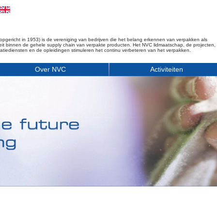
opgericht in 1953) is de vereniging van bedrijven die het belang erkennen van verpakken als
iteit binnen de gehele supply chain van verpakte producten. Het NVC lidmaatschap, de projecten,
matiediensten en de opleidingen stimuleren het continu verbeteren van het verpakken.
Over NVC
Activiteiten