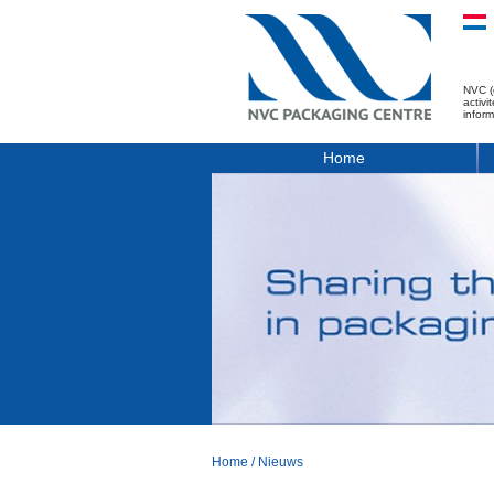
NVC (
activ
infor
Home
Home
/
Nieuws