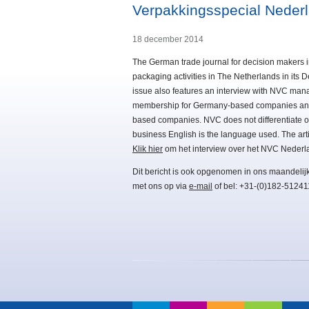
Verpakkingsspecial Neder
18 december 2014
The German trade journal for decision makers
packaging activities in The Netherlands in its
issue also features an interview with NVC man
membership for Germany-based companies and 
based companies. NVC does not differentiate on 
business English is the language used. The arti
Klik hier
om het interview over het NVC Nederl
Dit bericht is ook opgenomen in ons maandelij
met ons op via
e-mail
of bel: +31-(0)182-51241