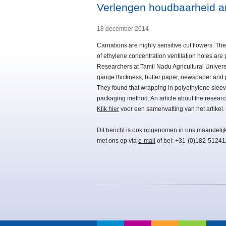
Verlengen houdbaarheid an
18 december 2014
Carnations are highly sensitive cut flowers. Th
of ethylene concentration ventilation holes are 
Researchers at Tamil Nadu Agricultural Universi
gauge thickness, butter paper, newspaper and pa
They found that wrapping in polyethylene sleev
packaging method. An article about the research
Klik hier
voor een samenvatting van het artikel.
Dit bericht is ook opgenomen in ons maandelij
met ons op via
e-mail
of bel: +31-(0)182-51241