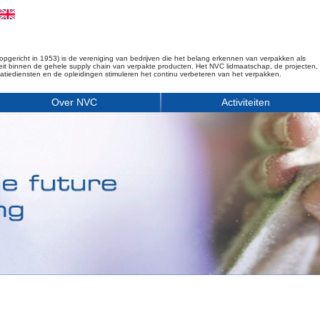
opgericht in 1953) is de vereniging van bedrijven die het belang erkennen van verpakken als
iteit binnen de gehele supply chain van verpakte producten. Het NVC lidmaatschap, de projecten,
matiediensten en de opleidingen stimuleren het continu verbeteren van het verpakken.
Over NVC
Activiteiten