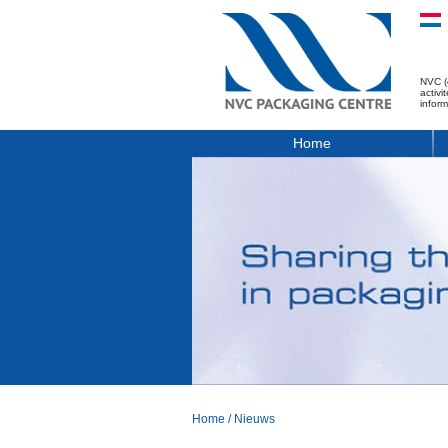
NVC (
activ
infor
Home
Home
/
Nieuws