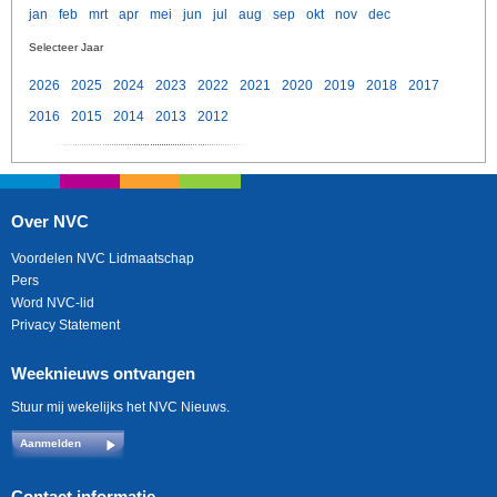
jan
feb
mrt
apr
mei
jun
jul
aug
sep
okt
nov
dec
Selecteer Jaar
2026
2025
2024
2023
2022
2021
2020
2019
2018
2017
2016
2015
2014
2013
2012
Over NVC
Voordelen NVC Lidmaatschap
Pers
Word NVC-lid
Privacy Statement
Weeknieuws ontvangen
Stuur mij wekelijks het NVC Nieuws.
Aanmelden
Contact informatie