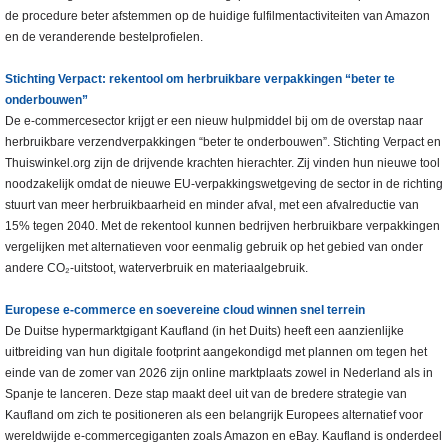
de procedure beter afstemmen op de huidige fulfilmentactiviteiten van Amazon
en de veranderende bestelprofielen.
Stichting Verpact: rekentool om herbruikbare verpakkingen “beter te
onderbouwen”
De e-commercesector krijgt er een nieuw hulpmiddel bij om de overstap naar
herbruikbare verzendverpakkingen “beter te onderbouwen”. Stichting Verpact en
Thuiswinkel.org zijn de drijvende krachten hierachter. Zij vinden hun nieuwe tool
noodzakelijk omdat de nieuwe EU-verpakkingswetgeving de sector in de richting
stuurt van meer herbruikbaarheid en minder afval, met een afvalreductie van
15% tegen 2040. Met de rekentool kunnen bedrijven herbruikbare verpakkingen
vergelijken met alternatieven voor eenmalig gebruik op het gebied van onder
andere CO₂-uitstoot, waterverbruik en materiaalgebruik.
Europese e-commerce en soevereine cloud winnen snel terrein
De Duitse hypermarktgigant Kaufland (in het Duits) heeft een aanzienlijke
uitbreiding van hun digitale footprint aangekondigd met plannen om tegen het
einde van de zomer van 2026 zijn online marktplaats zowel in Nederland als in
Spanje te lanceren. Deze stap maakt deel uit van de bredere strategie van
Kaufland om zich te positioneren als een belangrijk Europees alternatief voor
wereldwijde e-commercegiganten zoals Amazon en eBay. Kaufland is onderdeel