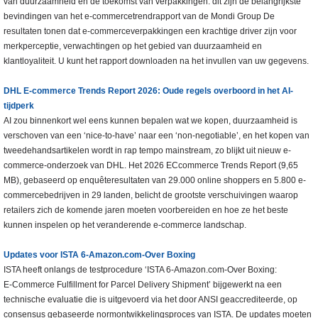
van duurzaamheid en de toekomst van verpakkingen: dit zijn de belangrijkste
bevindingen van het e-commercetrendrapport van de Mondi Group De
resultaten tonen dat e-commerceverpakkingen een krachtige driver zijn voor
merkperceptie, verwachtingen op het gebied van duurzaamheid en
klantloyaliteit. U kunt het rapport downloaden na het invullen van uw gegevens.
DHL E-commerce Trends Report 2026: Oude regels overboord in het AI-
tijdperk
AI zou binnenkort wel eens kunnen bepalen wat we kopen, duurzaamheid is
verschoven van een ‘nice-to-have’ naar een ‘non-negotiable’, en het kopen van
tweedehandsartikelen wordt in rap tempo mainstream, zo blijkt uit nieuw e-
commerce-onderzoek van DHL. Het 2026 ECcommerce Trends Report (9,65
MB), gebaseerd op enquêteresultaten van 29.000 online shoppers en 5.800 e-
commercebedrijven in 29 landen, belicht de grootste verschuivingen waarop
retailers zich de komende jaren moeten voorbereiden en hoe ze het beste
kunnen inspelen op het veranderende e-commerce landschap.
Updates voor ISTA 6‑Amazon.com‑Over Boxing
ISTA heeft onlangs de testprocedure ‘ISTA 6‑Amazon.com-Over Boxing:
E‑Commerce Fulfillment for Parcel Delivery Shipment’ bijgewerkt na een
technische evaluatie die is uitgevoerd via het door ANSI geaccrediteerde, op
consensus gebaseerde normontwikkelingsproces van ISTA. De updates moeten