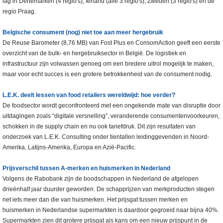
lag in Denemarken (4 regio's), Ierland (alle 3 regio's), Zweden (3 regio's) en de
regio Praag.
Belgische consument (nog) niet toe aan meer hergebruik
De Reuse Barometer (8,76 MB) van Fost Plus en ConsomAction geeft een eerste
overzicht van de bulk- en hergebruiksector in België. De logistiek en
infrastructuur zijn volwassen genoeg om een bredere uitrol mogelijk te maken,
maar voor echt succes is een grotere betrokkenheid van de consument nodig.
L.E.K. deelt lessen van food retailers wereldwijd: hoe verder?
De foodsector wordt geconfronteerd met een ongekende mate van disruptie door
uitdagingen zoals “digitale versnelling”, veranderende consumentenvoorkeuren,
schokken in de supply chain en nu ook tariefdruk. Dit zijn resultaten van
onderzoek van L.E.K. Consulting onder tientallen leidinggevenden in Noord-
Amerika, Latijns-Amerika, Europa en Azië-Pacific.
Prijsverschil tussen A-merken en huismerken in Nederland
Volgens de Rabobank zijn de boodschappen in Nederland de afgelopen
drieënhalf jaar duurder geworden. De schapprijzen van merkproducten stegen
net iets meer dan die van huismerken. Het prijsgat tussen merken en
huismerken in Nederlandse supermarkten is daardoor gegroeid naar bijna 40%.
Supermarkten zien dit grotere prijsgat als kans om een nieuw prijspunt in de