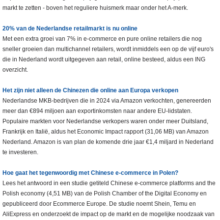
markt te zetten - boven het reguliere huismerk maar onder het A-merk.
20% van de Nederlandse retailmarkt is nu online
Met een extra groei van 7% in e-commerce en pure online retailers die nog
sneller groeien dan multichannel retailers, wordt inmiddels een op de vijf euro's
die in Nederland wordt uitgegeven aan retail, online besteed, aldus een ING
overzicht.
Het zijn niet alleen de Chinezen die online aan Europa verkopen
Nederlandse MKB-bedrijven die in 2024 via Amazon verkochten, genereerden
meer dan €894 miljoen aan exportinkomsten naar andere EU-lidstaten.
Populaire markten voor Nederlandse verkopers waren onder meer Duitsland,
Frankrijk en Italië, aldus het Economic Impact rapport (31,06 MB) van Amazon
Nederland. Amazon is van plan de komende drie jaar €1,4 miljard in Nederland
te investeren.
Hoe gaat het tegenwoordig met Chinese e-commerce in Polen?
Lees het antwoord in een studie getiteld Chinese e-commerce platforms and the
Polish economy (4,51 MB) van de Polish Chamber of the Digital Economy en
gepubliceerd door Ecommerce Europe. De studie noemt Shein, Temu en
AliExpress en onderzoekt de impact op de markt en de mogelijke noodzaak van