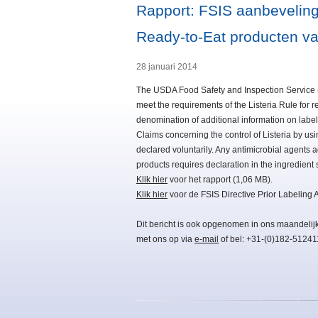
Rapport: FSIS aanbevelinge
Ready-to-Eat producten va
28 januari 2014
The USDA Food Safety and Inspection Service 
meet the requirements of the Listeria Rule for 
denomination of additional information on label
Claims concerning the control of Listeria by us
declared voluntarily. Any antimicrobial agents
products requires declaration in the ingredient 
Klik hier
voor het rapport (1,06 MB).
Klik hier
voor de FSIS Directive Prior Labeling 
Dit bericht is ook opgenomen in ons maandelij
met ons op via
e-mail
of bel: +31-(0)182-51241