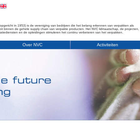
opgericht in 1953) is de vereniging van bedrijven die het belang erkennen van verpakken als
iteit binnen de gehele supply chain van verpakte producten. Het NVC lidmaatschap, de projecten,
matiediensten en de opleidingen stimuleren het continu verbeteren van het verpakken.
Over NVC
Activiteiten