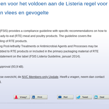
n voor het voldoen aan de Listeria regel voor
n vlees en gevogelte
(FSIS) provides a compliance guideline with specific recommendations on how to
ready-to-eat (RTE) meat and poultry products. The guideline covers the
ling of RTE products.
ing Post-lethality Treatments or Antimicrobial Agents and Processes may be
 added to RTE products or included in the primary packaging material of RTE
statement on the label (FSIS Listeria Guideline, januari 2014).
Approval (93,9 kB).
kse overzicht, de
NVC Members-only Update
. Heeft u vragen, neem dan contact
1.