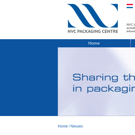
NVC (
activ
infor
Home
Home
/
Nieuws