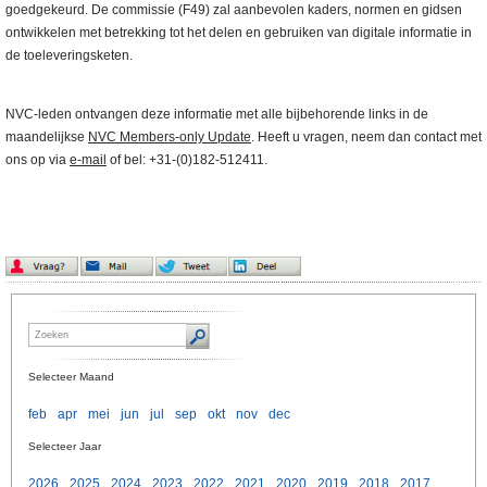
goedgekeurd. De commissie (F49) zal aanbevolen kaders, normen en gidsen
ontwikkelen met betrekking tot het delen en gebruiken van digitale informatie in
de toeleveringsketen.
NVC-leden ontvangen deze informatie met alle bijbehorende links in de
maandelijkse
NVC Members-only Update
. Heeft u vragen, neem dan contact met
ons op via
e-mail
of bel: +31-(0)182-512411.
Selecteer Maand
feb
apr
mei
jun
jul
sep
okt
nov
dec
Selecteer Jaar
2026
2025
2024
2023
2022
2021
2020
2019
2018
2017