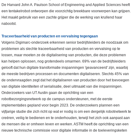
De Harvard John A. Paulson School of Engineering and Applied Sciences heeft
een tentakelrobot ontworpen die voorzichtig breekbare voorwerpen kan grijpen.
Het maakt gebruik van een zachte grijper die de werking van krullend haar
nabootst.
Traceerbaarheid van producten en vervalsing tegengaan
Volgens Digimarc-onderzoek erkennen senior bedrijfsleiders de noodzaak om
problemen als slechte traceerbaarheid van producten en vervalsing op te
lossen, maar moeten ze de digitalisering van producten, die deze problemen
kan helpen oplossen, nog grotendeels omarmen. 69% van de bedrijfsleiders
gelooft dat hun digitale transformatie inspanningen 'geavanceerd' zijn, waarbij
de meeste bedrijven processen en documenten digitaliseren. Slechts 45% van
de ondervraagden zegt dat het digitaliseren van producten door het toevoegen
van digitale identiteiten of serialisatie, deel uitmaakt van die inspanningen.
Onderzoekers van UT Austin gaan de oprichting van een
robotbezorgingsnetwerk op de campus ondersteunen, met de eerste
implementaties gepland voor begin 2023. De onderzoekers plannen een
vijfjarige studie die zich richt op wat er nodig is om een dergelijk robotnetwerk te
creëren, veilig te bedienen en te onderhouden, terwijl het zich ook aanpast aan
de mensen die er omheen leven en werken. ASTM heeft de oprichting van een
nieuwe technische commissie voor digitale informatie in de toeleveringsketen