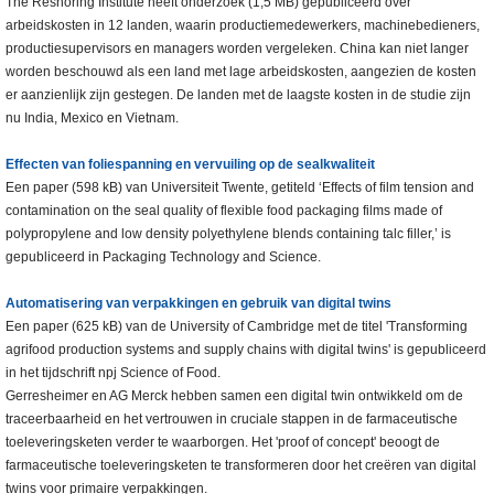
The Reshoring Institute heeft onderzoek (1,5 MB) gepubliceerd over
arbeidskosten in 12 landen, waarin productiemedewerkers, machinebedieners,
productiesupervisors en managers worden vergeleken. China kan niet langer
worden beschouwd als een land met lage arbeidskosten, aangezien de kosten
er aanzienlijk zijn gestegen. De landen met de laagste kosten in de studie zijn
nu India, Mexico en Vietnam.
Effecten van foliespanning en vervuiling op de sealkwaliteit
Een paper (598 kB) van Universiteit Twente, getiteld ‘Effects of film tension and
contamination on the seal quality of flexible food packaging films made of
polypropylene and low density polyethylene blends containing talc filler,’ is
gepubliceerd in Packaging Technology and Science.
Automatisering van verpakkingen en gebruik van digital twins
Een paper (625 kB) van de University of Cambridge met de titel 'Transforming
agrifood production systems and supply chains with digital twins' is gepubliceerd
in het tijdschrift npj Science of Food.
Gerresheimer en AG Merck hebben samen een digital twin ontwikkeld om de
traceerbaarheid en het vertrouwen in cruciale stappen in de farmaceutische
toeleveringsketen verder te waarborgen. Het 'proof of concept' beoogt de
farmaceutische toeleveringsketen te transformeren door het creëren van digital
twins voor primaire verpakkingen.