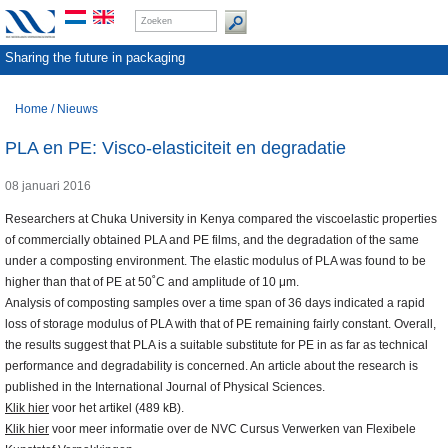
Sharing the future in packaging
Home
/
Nieuws
PLA en PE: Visco-elasticiteit en degradatie
08 januari 2016
Researchers at Chuka University in Kenya compared the viscoelastic properties
of commercially obtained PLA and PE films, and the degradation of the same
under a composting environment. The elastic modulus of PLA was found to be
higher than that of PE at 50˚C and amplitude of 10 μm.
Analysis of composting samples over a time span of 36 days indicated a rapid
loss of storage modulus of PLA with that of PE remaining fairly constant. Overall,
the results suggest that PLA is a suitable substitute for PE in as far as technical
performance and degradability is concerned. An article about the research is
published in the International Journal of Physical Sciences.
Klik hier
voor het artikel (489 kB).
Klik hier
voor meer informatie over de NVC Cursus Verwerken van Flexibele