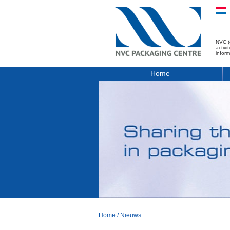
NVC (
activ
infor
Home
Home
/
Nieuws