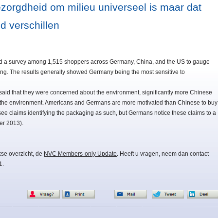
ezorgdheid om milieu universeel is maar dat
d verschillen
d a survey among 1,515 shoppers across Germany, China, and the US to gauge
ing. The results generally showed Germany being the most sensitive to
said that they were concerned about the environment, significantly more Chinese
lp the environment. Americans and Germans are more motivated than Chinese to buy
ee claims identifying the packaging as such, but Germans notice these claims to a
er 2013).
kse overzicht, de
NVC Members-only Update
. Heeft u vragen, neem dan contact
1.