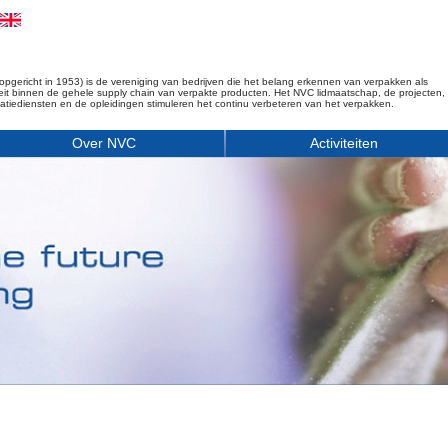
opgericht in 1953) is de vereniging van bedrijven die het belang erkennen van verpakken als
iteit binnen de gehele supply chain van verpakte producten. Het NVC lidmaatschap, de projecten,
matiediensten en de opleidingen stimuleren het continu verbeteren van het verpakken.
Over NVC
Activiteiten