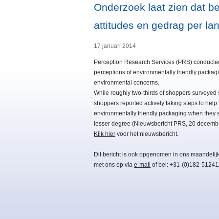
Onderzoek laat zien dat b
attitudes en gedrag per lan
17 januari 2014
Perception Research Services (PRS) conducte
perceptions of environmentally friendly packag
environmental concerns.
While roughly two-thirds of shoppers surveyed 
shoppers reported actively taking steps to he
environmentally friendly packaging when they s
lesser degree (Nieuwsbericht PRS, 20 decemb
Klik hier
voor het nieuwsbericht.
Dit bericht is ook opgenomen in ons maandelij
met ons op via
e-mail
of bel: +31-(0)182-51241