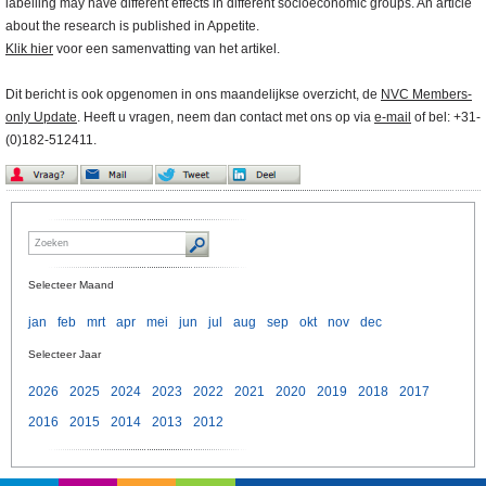
labelling may have different effects in different socioeconomic groups. An article
about the research is published in Appetite.
Klik hier
voor een samenvatting van het artikel.
Dit bericht is ook opgenomen in ons maandelijkse overzicht, de
NVC Members-
only Update
. Heeft u vragen, neem dan contact met ons op via
e-mail
of bel: +31-
(0)182-512411.
Selecteer Maand
jan
feb
mrt
apr
mei
jun
jul
aug
sep
okt
nov
dec
Selecteer Jaar
2026
2025
2024
2023
2022
2021
2020
2019
2018
2017
2016
2015
2014
2013
2012