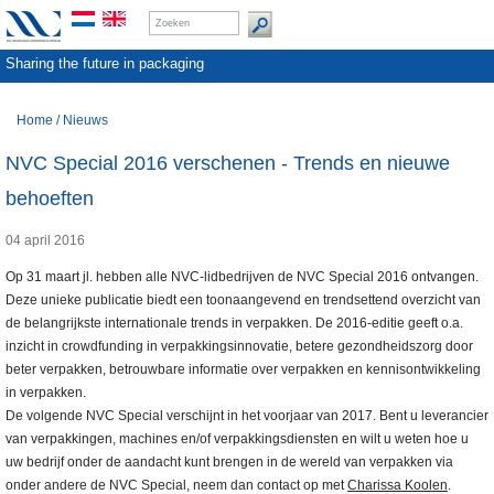
Sharing the future in packaging
Home
/
Nieuws
NVC Special 2016 verschenen - Trends en nieuwe
behoeften
04 april 2016
Op 31 maart jl. hebben alle NVC-lidbedrijven de NVC Special 2016 ontvangen.
Deze unieke publicatie biedt een toonaangevend en trendsettend overzicht van
de belangrijkste internationale trends in verpakken. De 2016-editie geeft o.a.
inzicht in crowdfunding in verpakkingsinnovatie, betere gezondheidszorg door
beter verpakken, betrouwbare informatie over verpakken en kennisontwikkeling
in verpakken.
De volgende NVC Special verschijnt in het voorjaar van 2017. Bent u leverancier
van verpakkingen, machines en/of verpakkingsdiensten en wilt u weten hoe u
uw bedrijf onder de aandacht kunt brengen in de wereld van verpakken via
onder andere de NVC Special, neem dan contact op met
Charissa Koolen
.