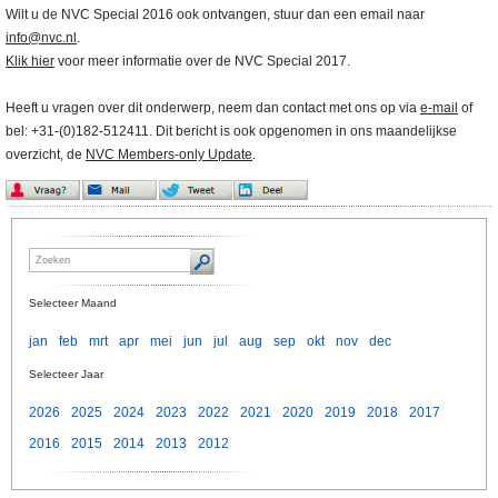
Wilt u de NVC Special 2016 ook ontvangen, stuur dan een email naar
info@nvc.nl
.
Klik hier
voor meer informatie over de NVC Special 2017.
Heeft u vragen over dit onderwerp, neem dan contact met ons op via
e-mail
of
bel: +31-(0)182-512411. Dit bericht is ook opgenomen in ons maandelijkse
overzicht, de
NVC Members-only Update
.
Selecteer Maand
jan
feb
mrt
apr
mei
jun
jul
aug
sep
okt
nov
dec
Selecteer Jaar
2026
2025
2024
2023
2022
2021
2020
2019
2018
2017
2016
2015
2014
2013
2012