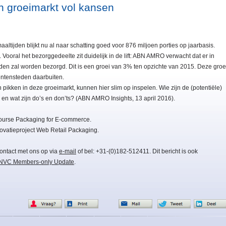
n groeimarkt vol kansen
ltijden blijkt nu al naar schatting goed voor 876 miljoen porties op jaarbasis.
oral het bezorggedeelte zit duidelijk in de lift: ABN AMRO verwacht dat er in
en zal worden bezorgd. Dit is een groei van 3% ten opzichte van 2015. Deze groe
ntensteden daarbuiten.
pikken in deze groeimarkt, kunnen hier slim op inspelen. Wie zijn de (potentiële)
en wat zijn do’s en don’ts? (ABN AMRO Insights, 13 april 2016).
ourse Packaging for E-commerce.
ovatieproject Web Retail Packaging.
ontact met ons op via
e-mail
of bel: +31-(0)182-512411. Dit bericht is ook
NVC Members-only Update
.