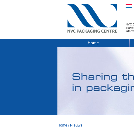
NVC (
activ
infor
Home
Home
/
Nieuws