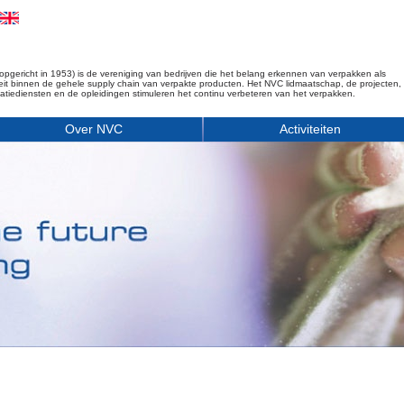
opgericht in 1953) is de vereniging van bedrijven die het belang erkennen van verpakken als
iteit binnen de gehele supply chain van verpakte producten. Het NVC lidmaatschap, de projecten,
matiediensten en de opleidingen stimuleren het continu verbeteren van het verpakken.
Over NVC
Activiteiten