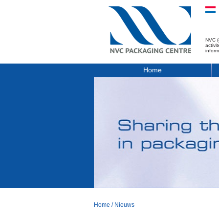
NVC (
activ
infor
Home
Home
/
Nieuws