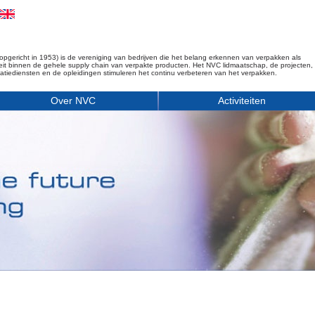
opgericht in 1953) is de vereniging van bedrijven die het belang erkennen van verpakken als
iteit binnen de gehele supply chain van verpakte producten. Het NVC lidmaatschap, de projecten,
matiediensten en de opleidingen stimuleren het continu verbeteren van het verpakken.
Over NVC
Activiteiten