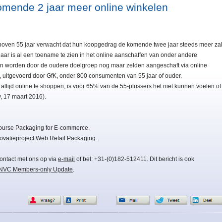
omende 2 jaar meer online winkelen
oven 55 jaar verwacht dat hun koopgedrag de komende twee jaar steeds meer za
jaar is al een toename te zien in het online aanschaffen van onder andere
en worden door de oudere doelgroep nog maar zelden aangeschaft via online
ty, uitgevoerd door GfK, onder 800 consumenten van 55 jaar of ouder.
ltijd online te shoppen, is voor 65% van de 55-plussers het niet kunnen voelen of
, 17 maart 2016).
ourse Packaging for E-commerce.
ovatieproject Web Retail Packaging.
ontact met ons op via
e-mail
of bel: +31-(0)182-512411. Dit bericht is ook
NVC Members-only Update
.