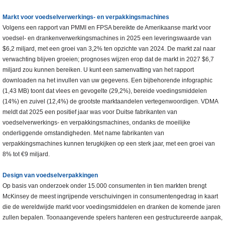
Markt voor voedselverwerkings- en verpakkingsmachines
Volgens een rapport van PMMI en FPSA bereikte de Amerikaanse markt voor
voedsel- en drankenverwerkingsmachines in 2025 een leveringswaarde van
$6,2 miljard, met een groei van 3,2% ten opzichte van 2024. De markt zal naar
verwachting blijven groeien; prognoses wijzen erop dat de markt in 2027 $6,7
miljard zou kunnen bereiken. U kunt een samenvatting van het rapport
downloaden na het invullen van uw gegevens. Een bijbehorende infographic
(1,43 MB) toont dat vlees en gevogelte (29,2%), bereide voedingsmiddelen
(14%) en zuivel (12,4%) de grootste marktaandelen vertegenwoordigen. VDMA
meldt dat 2025 een positief jaar was voor Duitse fabrikanten van
voedselverwerkings- en verpakkingsmachines, ondanks de moeilijke
onderliggende omstandigheden. Met name fabrikanten van
verpakkingsmachines kunnen terugkijken op een sterk jaar, met een groei van
8% tot €9 miljard.
Design van voedselverpakkingen
Op basis van onderzoek onder 15.000 consumenten in tien markten brengt
McKinsey de meest ingrijpende verschuivingen in consumentengedrag in kaart
die de wereldwijde markt voor voedingsmiddelen en dranken de komende jaren
zullen bepalen. Toonaangevende spelers hanteren een gestructureerde aanpak,