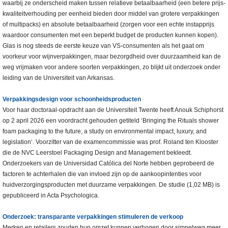
waarbij ze onderscheid maken tussen relatieve betaalbaarheid (een betere prijs-
kwaliteitverhouding per eenheid bieden door middel van grotere verpakkingen
of multipacks) en absolute betaalbaarheid (zorgen voor een echte instapprijs
waardoor consumenten met een beperkt budget de producten kunnen kopen).
Glas is nog steeds de eerste keuze van VS-consumenten als het gaat om
voorkeur voor wijnverpakkingen, maar bezorgdheid over duurzaamheid kan de
weg vrijmaken voor andere soorten verpakkingen, zo blijkt uit onderzoek onder
leiding van de Universiteit van Arkansas.
Verpakkingsdesign voor schoonheidsproducten
Voor haar doctoraal-opdracht aan de Universiteit Twente heeft Anouk Schiphorst
op 2 april 2026 een voordracht gehouden getiteld ‘Bringing the Rituals shower
foam packaging to the future, a study on environmental impact, luxury, and
legislation‘. Voorzitter van de examencommissie was prof. Roland ten Klooster
die de NVC Leerstoel Packaging Design and Management bekleedt.
Onderzoekers van de Universidad Católica del Norte hebben geprobeerd de
factoren te achterhalen die van invloed zijn op de aankoopintenties voor
huidverzorgingsproducten met duurzame verpakkingen. De studie (1,02 MB) is
gepubliceerd in Acta Psychologica.
Onderzoek: transparante verpakkingen stimuleren de verkoop
Merken en retailers zouden hun omzet kunnen verhogen door simpelweg meer