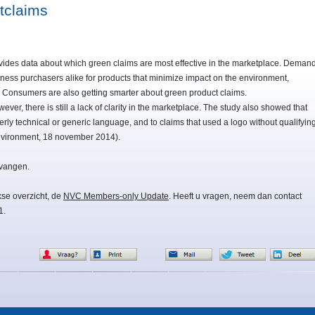
tclaims
vides data about which green claims are most effective in the marketplace. Deman
ess purchasers alike for products that minimize impact on the environment,
. Consumers are also getting smarter about green product claims.
ever, there is still a lack of clarity in the marketplace. The study also showed that
rly technical or generic language, and to claims that used a logo without qualifyin
Environment, 18 november 2014).
tvangen.
kse overzicht, de
NVC Members-only Update
. Heeft u vragen, neem dan contact
1.