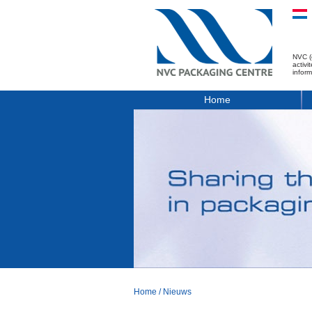
NVC (
activ
infor
Home
Home
/
Nieuws