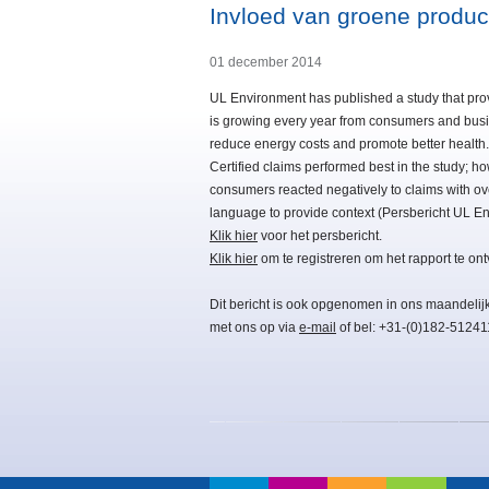
Invloed van groene produc
01 december 2014
UL Environment has published a study that pro
is growing every year from consumers and busin
reduce energy costs and promote better health
Certified claims performed best in the study; how
consumers reacted negatively to claims with ove
language to provide context (Persbericht UL 
Klik hier
voor het persbericht.
Klik hier
om te registreren om het rapport te on
Dit bericht is ook opgenomen in ons maandelij
met ons op via
e-mail
of bel: +31-(0)182-51241