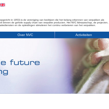
opgericht in 1953) is de vereniging van bedrijven die het belang erkennen van verpakken als
iteit binnen de gehele supply chain van verpakte producten. Het NVC lidmaatschap, de projecten,
matiediensten en de opleidingen stimuleren het continu verbeteren van het verpakken.
Over NVC
Activiteiten