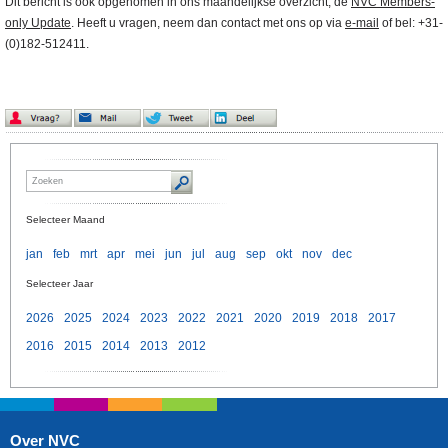
Dit bericht is ook opgenomen in ons maandelijkse overzicht, de
NVC Members-
only Update
. Heeft u vragen, neem dan contact met ons op via
e-mail
of bel: +31-
(0)182-512411.
Selecteer Maand
jan
feb
mrt
apr
mei
jun
jul
aug
sep
okt
nov
dec
Selecteer Jaar
2026
2025
2024
2023
2022
2021
2020
2019
2018
2017
2016
2015
2014
2013
2012
Over NVC