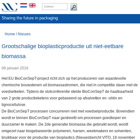
Sharing the future in packaging
Home
/
Nieuws
Grootschalige bioplasticproductie uit niet-eetbare
biomassa
08 januari 2016
Het EU BioConSepT-project richt zich op het produceren van waardevolle
chemische bouwstenen uit biomassastromen, die niet in competitie staan met de
voedselketen. Tijdens de slotconferentie stelde BioConSepT de haalbaarheid
van 2 grote productieketens voor gebaseerd op afvalvetten en -oliën en
lignocellulose.
De BioConSepT processen concurreren niet met voedselproductie. Bovendien
wordt er binnen BioConSepT naar gestreefd om processen goedkoper en
duurzamer te maken. De 2de generatie biomassa die gebruikt wordt, wordt
omgezet naar biogebaseerde polymeren, harsen, weekmakers en solventen,
bruikbaar voor de productie van bioplastics (Nieuwsbericht VITO, 18 november