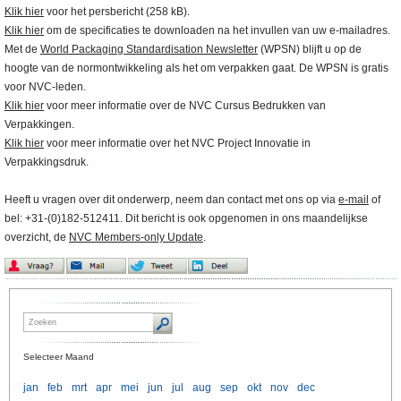
Klik hier
voor het persbericht (258 kB).
Klik hier
om de specificaties te downloaden na het invullen van uw e-mailadres.
Met de
World Packaging Standardisation Newsletter
(WPSN) blijft u op de
hoogte van de normontwikkeling als het om verpakken gaat. De WPSN is gratis
voor NVC-leden.
Klik hier
voor meer informatie over de NVC Cursus Bedrukken van
Verpakkingen.
Klik hier
voor meer informatie over het NVC Project Innovatie in
Verpakkingsdruk.
Heeft u vragen over dit onderwerp, neem dan contact met ons op via
e-mail
of
bel: +31-(0)182-512411. Dit bericht is ook opgenomen in ons maandelijkse
overzicht, de
NVC Members-only Update
.
Selecteer Maand
jan
feb
mrt
apr
mei
jun
jul
aug
sep
okt
nov
dec