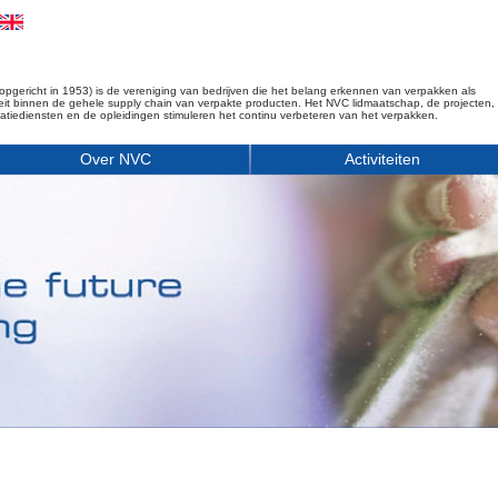
opgericht in 1953) is de vereniging van bedrijven die het belang erkennen van verpakken als
iteit binnen de gehele supply chain van verpakte producten. Het NVC lidmaatschap, de projecten,
matiediensten en de opleidingen stimuleren het continu verbeteren van het verpakken.
Over NVC
Activiteiten