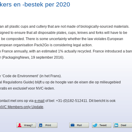
kers en -bestek per 2020
 all plastic cups and cutlery that are not made of biologically-sourced materials.
signed to ensure that all disposable plates, cups, knives and forks will have to be
n be composted. There is some uncertainty whether the law violates European
ropean organisation Pack2Go is considering legal action.
in France annually, with an estimated 1% actually recycled. France introduced a ban
year (PackagingNews, 19 september 2016).
 ‘Code de Environment’ (in het Frans).
Regulations Guide) blijft u op de hoogte van de eisen die op milieugebied
atis en exclusief voor NVC-leden.
ontact met ons op via
e-mail
of bel: +31-(0)182-512411. Dit bericht is ook
NVC Members-only Update
.