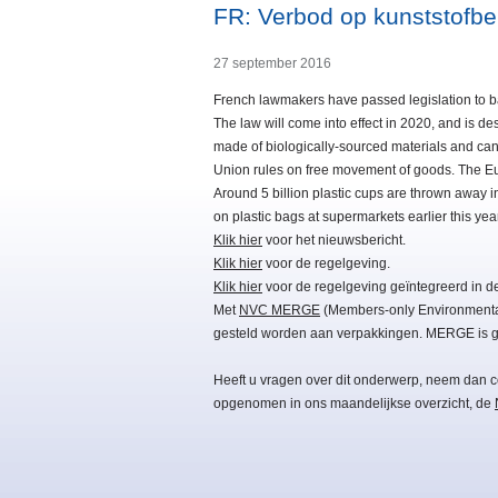
FR: Verbod op kunststofbe
27 september 2016
French lawmakers have passed legislation to ban
The law will come into effect in 2020, and is de
made of biologically-sourced materials and ca
Union rules on free movement of goods. The Eu
Around 5 billion plastic cups are thrown away 
on plastic bags at supermarkets earlier this 
Klik hier
voor het nieuwsbericht.
Klik hier
voor de regelgeving.
Klik hier
voor de regelgeving geïntegreerd in de
Met
NVC MERGE
(Members-only Environmental 
gesteld worden aan verpakkingen. MERGE is gr
Heeft u vragen over dit onderwerp, neem dan c
opgenomen in ons maandelijkse overzicht, de