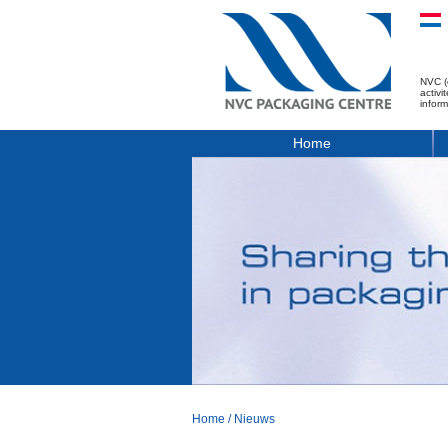
NVC (
activ
infor
Home
Home
/
Nieuws