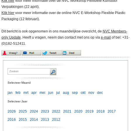
Klik hier
voor meer informatie over de NVC Workshop Flexibele Kunststof
Verpakkingen (22 april).
Klik hier
voor meer informatie over de online NVC E-Workshop Flexible Plastic
Packaging (12 februari).
Dit bericht is ook opgenomen in ons maandelijkse overzicht, de
NVC Members-
only Update
. Heeft u vragen, neem dan contact met ons op via
e-mail
of bel: +31-
(0)182-512411.
Selecteer Maand
jan
feb
mrt
apr
mei
jun
jul
aug
sep
okt
nov
dec
Selecteer Jaar
2026
2025
2024
2023
2022
2021
2020
2019
2018
2017
2016
2015
2014
2013
2012