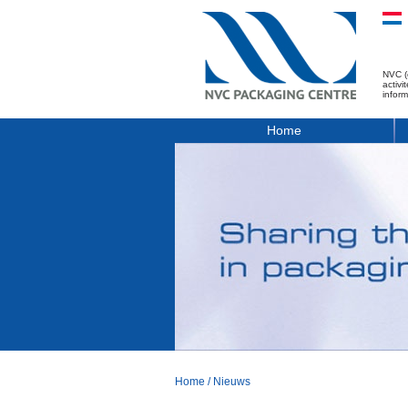
NVC (
activ
infor
Home
Home
/
Nieuws