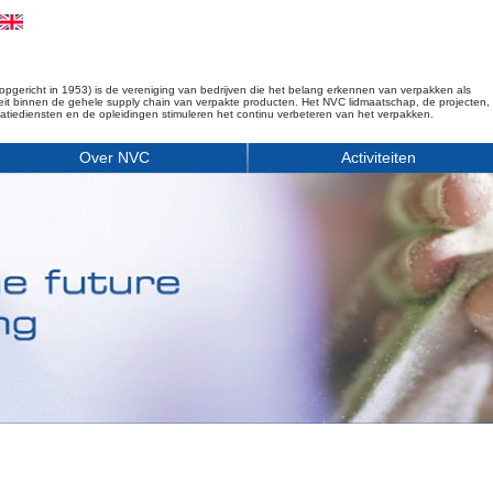
opgericht in 1953) is de vereniging van bedrijven die het belang erkennen van verpakken als
iteit binnen de gehele supply chain van verpakte producten. Het NVC lidmaatschap, de projecten,
matiediensten en de opleidingen stimuleren het continu verbeteren van het verpakken.
Over NVC
Activiteiten