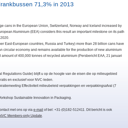
drankbussen 71,3% in 2013
rage cans in the European Union, Switzerland, Norway and Iceland increased by
uropean Aluminium (EEA) considers this result an important milestone on its path
 2020.
her East-European countries, Russia and Turkey) more than 28 billion cans have
an circular economy and remains available for the production of new aluminium
al amount of 400,000 tonnes of recycled aluminium (Persbericht EAA, 21 januari
Regulations Guide) blijft u op de hoogte van de eisen die op milieugebied
atis en exclusief voor NVC-leden.
ratiemeeting Effectiviteit milieubeleid verpakkingen en verpakkingsafval (7
orkshop Sustainable Innovation in Packaging.
ontact met ons op via
e-mail
of bel: +31-(0)182-512411. Dit bericht is ook
NVC Members-only Update
.