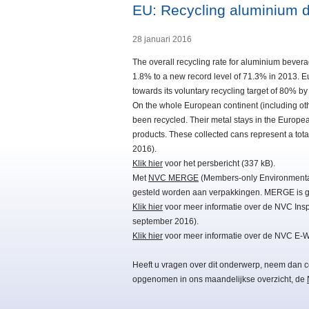
EU: Recycling aluminium 
28 januari 2016
The overall recycling rate for aluminium beve
1.8% to a new record level of 71.3% in 2013. E
towards its voluntary recycling target of 80% by
On the whole European continent (including ot
been recycled. Their metal stays in the Europe
products. These collected cans represent a tot
2016).
Klik hier
voor het persbericht (337 kB).
Met
NVC MERGE
(Members-only Environmental 
gesteld worden aan verpakkingen. MERGE is gr
Klik hier
voor meer informatie over de NVC Inspi
september 2016).
Klik hier
voor meer informatie over de NVC E-W
Heeft u vragen over dit onderwerp, neem dan c
opgenomen in ons maandelijkse overzicht, de