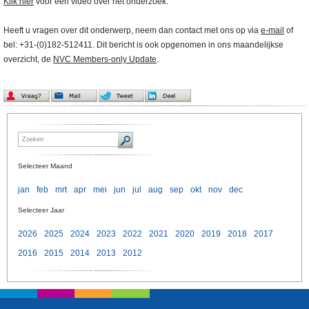
Klik hier
voor een video over het onderzoek.
Heeft u vragen over dit onderwerp, neem dan contact met ons op via
e-mail
of
bel: +31-(0)182-512411. Dit bericht is ook opgenomen in ons maandelijkse
overzicht, de
NVC Members-only Update
.
Selecteer Maand
jan
feb
mrt
apr
mei
jun
jul
aug
sep
okt
nov
dec
Selecteer Jaar
2026
2025
2024
2023
2022
2021
2020
2019
2018
2017
2016
2015
2014
2013
2012