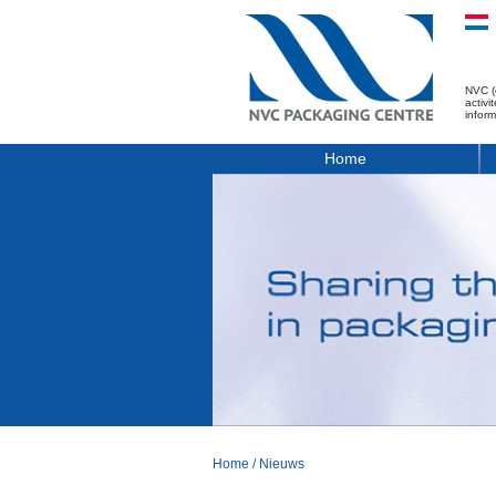
NVC (
activ
infor
Home
Home
/
Nieuws