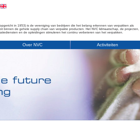
opgericht in 1953) is de vereniging van bedrijven die het belang erkennen van verpakken als
iteit binnen de gehele supply chain van verpakte producten. Het NVC lidmaatschap, de projecten,
matiediensten en de opleidingen stimuleren het continu verbeteren van het verpakken.
Over NVC
Activiteiten