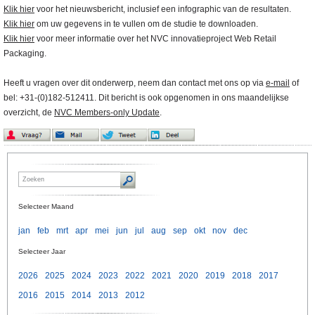
Klik hier
voor het nieuwsbericht, inclusief een infographic van de resultaten.
Klik hier
om uw gegevens in te vullen om de studie te downloaden.
Klik hier
voor meer informatie over het NVC innovatieproject Web Retail
Packaging.
Heeft u vragen over dit onderwerp, neem dan contact met ons op via
e-mail
of
bel: +31-(0)182-512411. Dit bericht is ook opgenomen in ons maandelijkse
overzicht, de
NVC Members-only Update
.
Selecteer Maand
jan
feb
mrt
apr
mei
jun
jul
aug
sep
okt
nov
dec
Selecteer Jaar
2026
2025
2024
2023
2022
2021
2020
2019
2018
2017
2016
2015
2014
2013
2012