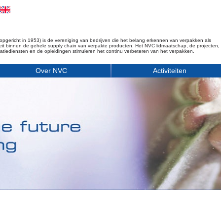
opgericht in 1953) is de vereniging van bedrijven die het belang erkennen van verpakken als
iteit binnen de gehele supply chain van verpakte producten. Het NVC lidmaatschap, de projecten,
matiediensten en de opleidingen stimuleren het continu verbeteren van het verpakken.
Over NVC
Activiteiten