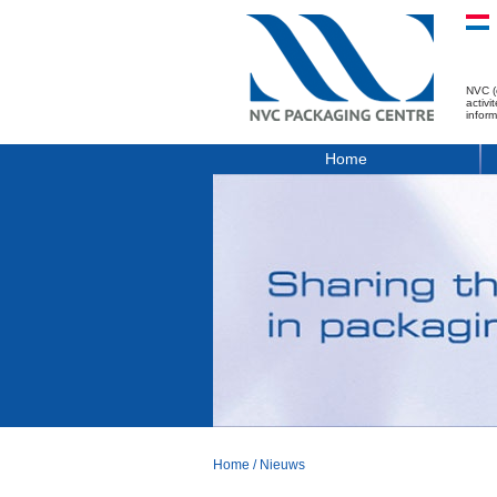
NVC (
activ
infor
Home
Home
/
Nieuws