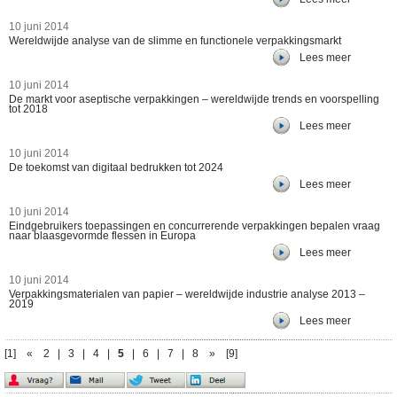
10 juni 2014
Wereldwijde analyse van de slimme en functionele verpakkingsmarkt
Lees meer
10 juni 2014
De markt voor aseptische verpakkingen – wereldwijde trends en voorspelling
tot 2018
Lees meer
10 juni 2014
De toekomst van digitaal bedrukken tot 2024
Lees meer
10 juni 2014
Eindgebruikers toepassingen en concurrerende verpakkingen bepalen vraag
naar blaasgevormde flessen in Europa
Lees meer
10 juni 2014
Verpakkingsmaterialen van papier – wereldwijde industrie analyse 2013 –
2019
Lees meer
[1]
«
2
|
3
|
4
|
5
|
6
|
7
|
8
»
[9]