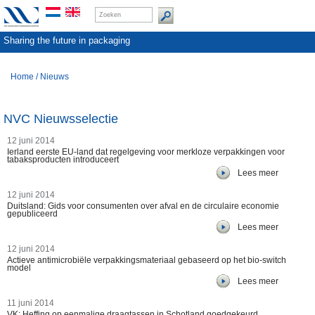
Sharing the future in packaging
Home
/
Nieuws
NVC Nieuwsselectie
12 juni 2014
Ierland eerste EU-land dat regelgeving voor merkloze verpakkingen voor
tabaksproducten introduceert
Lees meer
12 juni 2014
Duitsland: Gids voor consumenten over afval en de circulaire economie
gepubliceerd
Lees meer
12 juni 2014
Actieve antimicrobiële verpakkingsmateriaal gebaseerd op het bio-switch
model
Lees meer
11 juni 2014
VK: Heffing op eenmalige draagtassen in Schotland goedgekeurd