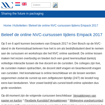
Sharing the future in packaging
Home
/
Activiteiten
/
Beleef de online NVC-cursussen tijdens Empack 2017
Beleef de online NVC-cursussen tijdens Empack 2017
Op 5 en 6 april kunnen bezoekers van Empack 2017 in Den Bosch op de NVC-
stand in de Kennisstraat beleven hoe het is om als bedrijfsstudent deel te nemen
aan de cursussen en workshops die het NVC online aanbiedt. De online lessen
maken het reizen overbodig en bieden toch een goed leerresultaat dankzij
volledige interactie tussen de live docent en de cursisten. De colleges zijn live,
de cursisten maken opdrachten, de docent stelt vragen en beantwoordt vragen
van cursisten. Het lesmateriaal is online beschikbaar en de lessen worden
opgenomen zodat de cursist op een zelfgekozen tijdstip (24/7) de lesstof nog
eens kan bestuderen. Voor zowel bedrijf als cursist biedt online opleiden dus
grote voordelen.
Op dit moment zijn de volgende cursussen beschikbaar:
Verpakkingen van
papier en karton
*
Flexibele Kunststof Verpakkingen
*
Wetgeving voedselcontact