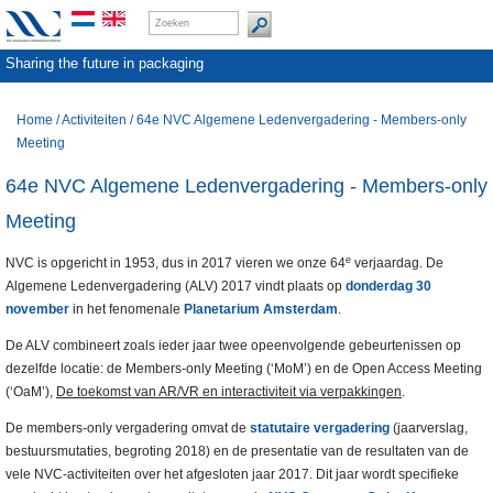
Sharing the future in packaging
Home
/
Activiteiten
/
64e NVC Algemene Ledenvergadering - Members-only
Meeting
64e NVC Algemene Ledenvergadering - Members-only
Meeting
e
NVC is opgericht in 1953, dus in 2017 vieren we onze 64
verjaardag. De
Algemene Ledenvergadering (ALV) 2017 vindt plaats op
donderdag 30
november
in het fenomenale
Planetarium Amsterdam
.
De ALV combineert zoals ieder jaar twee opeenvolgende gebeurtenissen op
dezelfde locatie: de Members-only Meeting (‘MoM’) en de Open Access Meeting
(‘OaM’),
De toekomst van AR/VR en interactiviteit via verpakkingen
.
De members-only vergadering omvat de
statutaire vergadering
(jaarverslag,
bestuursmutaties, begroting 2018) en de presentatie van de resultaten van de
vele NVC-activiteiten over het afgesloten jaar 2017. Dit jaar wordt specifieke