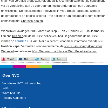
chain van verpakte producten, retourlogistiek, communicatie met de consument
via de verpakking aan de voordeur en het garanderen van een duurzame
ontwikkeling. De meest recente innovaties in Web Retail Packaging worden
geïntroduceerd en bediscussieerd. Doe ook mee aan het debat! Neem hiervoor
contact op met
Charissa Koolen
.
Webwinkel Vakdagen 2015 vindt plaats op 21 en 22 januari 2015 in Jaarbeurs
Utrecht.
Klik hier
om de beurs te bezoeken. NVC is gedurende de beurs te
vinden op
stand L19
. U kunt hier o.a. terecht voor meer informatie over de NVC
Position Paper Verpakken voor e-commerce, de
NVC Cursus Verpakken voor
Webretail
en het online
NVC Webinar The future of Web Retail Packaging
.
Over NVC
Voordelen NVC Lidmaatschap
Pers
Word NVC-lid
Privacy Statement