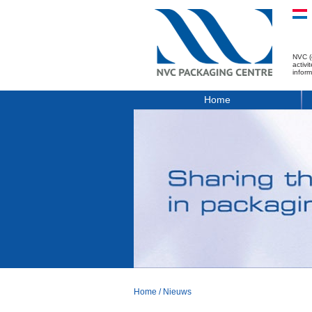
NVC (
activ
infor
Home
Home
/
Nieuws