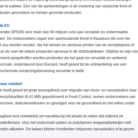
n te pakken. Een van de aanbevelingen is de invoering van verplichte front-of-
t tussen gezondere en minder gezonde producten.
 de EU
 operatie OPSON voor meer dan 90 miljoen euro aan vervalste en ondermaatse
men. De onderzoekers zagen een aanhoudende trend in fraudeurs die over-de-
gd zou moeten worden. Na het wissen en opnieuw printen van de vervaldatums of
e de over-de-datum producten opnieuw in de distributieketen. Olijfolie en wijn me
est aangetroffen soorten producten als het gaat om vervalste en verkeerd
zoek, ondersteund door Europol, heeft geleid tot de ontmanteling van een
eschermde oorsprongsbenaming vervalste in Italië.
 naar voedsel
n heeft geleid tot grote bezorgdheid over migratie van micro- en nanoplastics naar
overzichtsartikel (8,41 MB) gepubliceerd in Food Control, nemen onderzoekers van
bronnen, detectiemethoden en gevolgen voor de gezondheid en het milieu onder
are tool ontwikkeld om nauwkeurig het plastic te meten dat vrijkomt uit
aterflessen. Voor het onderzoek vulden ze polystyreen wegwerpbekertjes met
inuten afkoelen. De bekers bleken honderden miljoenen nanoplastics af te geven.