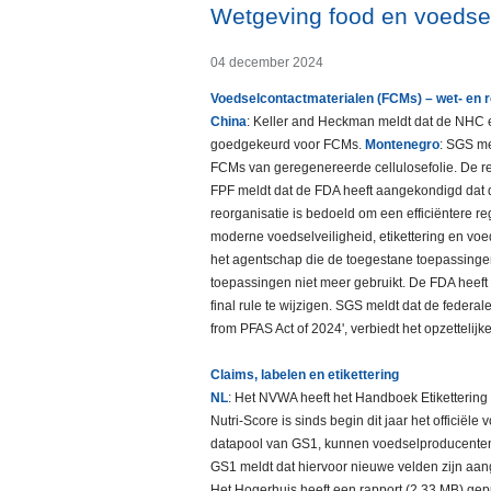
Wetgeving food en voedse
04 december 2024
Voedselcontactmaterialen (FCMs) – wet- en 
China
: Keller and Heckman meldt dat de NHC e
goedgekeurd voor FCMs.
Montenegro
: SGS me
FCMs van geregenereerde cellulosefolie. De re
FPF meldt dat de FDA heeft aangekondigd dat 
reorganisatie is bedoeld om een efficiëntere re
moderne voedselveiligheid, etikettering en vo
het agentschap die de toegestane toepassingen
toepassingen niet meer gebruikt. De FDA hee
final rule te wijzigen. SGS meldt dat de feder
from PFAS Act of 2024', verbiedt het opzetteli
Claims, labelen en etikettering
NL
: Het NVWA heeft het Handboek Etikettering
Nutri-Score is sinds begin dit jaar het officië
datapool van GS1, kunnen voedselproducenten 
GS1 meldt dat hiervoor nieuwe velden zijn a
Het Hogerhuis heeft een rapport (2,33 MB) ge