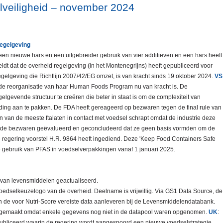
lveiligheid – november 2024
regelgeving
en nieuwe hars en een uitgebreider gebruik van vier additieven en een hars heeft
ldt dat de overheid regelgeving (in het Montenegrijns) heeft gepubliceerd voor
gelgeving die Richtlijn 2007/42/EG omzet, is van kracht sinds 19 oktober 2024.
VS
de reorganisatie van haar Human Foods Program nu van kracht is. De
gelgevende structuur te creëren die beter in staat is om de complexiteit van
eding aan te pakken. De FDA heeft gereageerd op bezwaren tegen de final rule van
 van de meeste ftalaten in contact met voedsel schrapt omdat de industrie deze
ft de bezwaren geëvalueerd en geconcludeerd dat ze geen basis vormden om de
ale regering voorstel H.R. 9864 heeft ingediend. Deze 'Keep Food Containers Safe
jke gebruik van PFAS in voedselverpakkingen vanaf 1 januari 2025.
 van levensmiddelen geactualiseerd.
le voedselkeuzelogo van de overheid. Deelname is vrijwillig. Via GS1 Data Source, de
de voor Nutri-Score vereiste data aanleveren bij de Levensmiddelendatabank.
angemaakt omdat enkele gegevens nog niet in de datapool waren opgenomen.
UK
:
publiceerd waarin de regering wordt aangespoord een nieuwe voedselstrategie