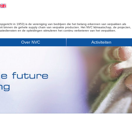
opgericht in 1953) is de vereniging van bedrijven die het belang erkennen van verpakken als
iteit binnen de gehele supply chain van verpakte producten. Het NVC lidmaatschap, de projecten,
matiediensten en de opleidingen stimuleren het continu verbeteren van het verpakken.
Over NVC
Activiteiten