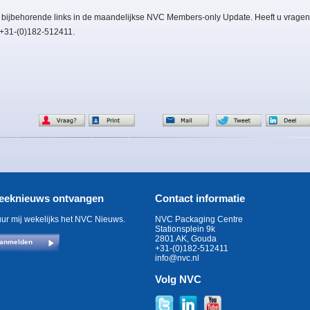
 bijbehorende links in de maandelijkse NVC Members-only Update. Heeft u vragen
: +31-(0)182-512411.
eeknieuws ontvangen
Contact informatie
uur mij wekelijks het NVC Nieuws.
NVC Packaging Centre
Stationsplein 9k
2801 AK, Gouda
anmelden
+31-(0)182-512411
info@nvc.nl
Volg NVC