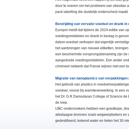
door te voeren om het probleem van obesitas aa
pack labelling die duidelijk onderscheid maak
Bestrijding van vervalst voedsel en drank in
Europol meldt dat tijdens de 2024-editie van
voedingsmiddelen en drank in beslag is geno
datum voedsel verkopen dat eigenlijk vernieti
het aanbrengen van nieuwe etiketten, brengen z
een beschermde oorsprongsbenaming zijn de me
aangeduide voedingsmiddelen. Een ander onder
crimineel netwerk dat Franse wijnen met een b
Migratie van nanoplastics van verpakkingen
Het gebruik van plastics in voedselverpakkinge
voedsel, vooral bij warmteverwerking. In een 
het Dr. G R Damodaran College of Science de 
de loep.
UBC-onderzoekers hebben een goedkope, draagb
alledaagse bronnen zoals wegwerpbekers en w
gedestilleerd, kokend water en lieten het 30 m