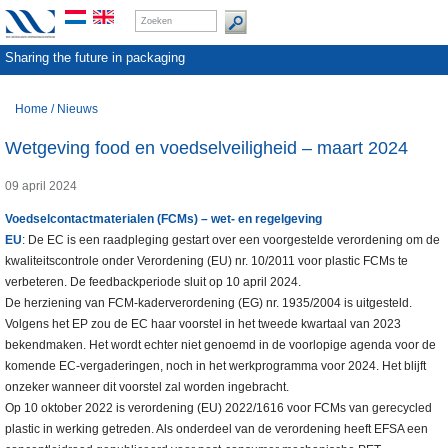
Sharing the future in packaging
Home
/
Nieuws
Wetgeving food en voedselveiligheid – maart 2024
09 april 2024
Voedselcontactmaterialen (FCMs) – wet- en regelgeving
EU
: De EC is een raadpleging gestart over een voorgestelde verordening om de
kwaliteitscontrole onder Verordening (EU) nr. 10/2011 voor plastic FCMs te
verbeteren. De feedbackperiode sluit op 10 april 2024.
De herziening van FCM-kaderverordening (EG) nr. 1935/2004 is uitgesteld.
Volgens het EP zou de EC haar voorstel in het tweede kwartaal van 2023
bekendmaken. Het wordt echter niet genoemd in de voorlopige agenda voor de
komende EC-vergaderingen, noch in het werkprogramma voor 2024. Het blijft
onzeker wanneer dit voorstel zal worden ingebracht.
Op 10 oktober 2022 is verordening (EU) 2022/1616 voor FCMs van gerecycled
plastic in werking getreden. Als onderdeel van de verordening heeft EFSA een