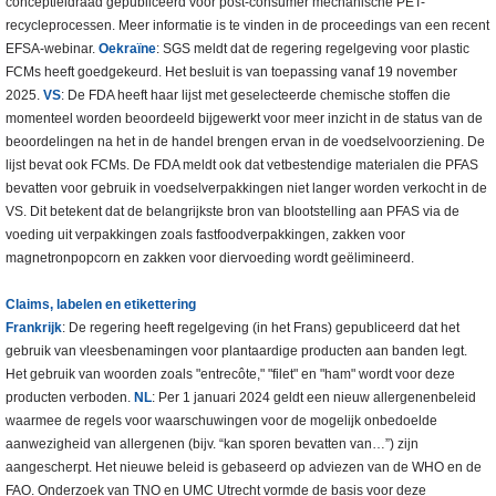
conceptleidraad gepubliceerd voor post-consumer mechanische PET-
recycleprocessen. Meer informatie is te vinden in de proceedings van een recent
EFSA-webinar.
Oekraïne
: SGS meldt dat de regering regelgeving voor plastic
FCMs heeft goedgekeurd. Het besluit is van toepassing vanaf 19 november
2025.
VS
: De FDA heeft haar lijst met geselecteerde chemische stoffen die
momenteel worden beoordeeld bijgewerkt voor meer inzicht in de status van de
beoordelingen na het in de handel brengen ervan in de voedselvoorziening. De
lijst bevat ook FCMs. De FDA meldt ook dat vetbestendige materialen die PFAS
bevatten voor gebruik in voedselverpakkingen niet langer worden verkocht in de
VS. Dit betekent dat de belangrijkste bron van blootstelling aan PFAS via de
voeding uit verpakkingen zoals fastfoodverpakkingen, zakken voor
magnetronpopcorn en zakken voor diervoeding wordt geëlimineerd.
Claims, labelen en etikettering
Frankrijk
: De regering heeft regelgeving (in het Frans) gepubliceerd dat het
gebruik van vleesbenamingen voor plantaardige producten aan banden legt.
Het gebruik van woorden zoals "entrecôte," "filet" en "ham" wordt voor deze
producten verboden.
NL
: Per 1 januari 2024 geldt een nieuw allergenenbeleid
waarmee de regels voor waarschuwingen voor de mogelijk onbedoelde
aanwezigheid van allergenen (bijv. “kan sporen bevatten van…”) zijn
aangescherpt. Het nieuwe beleid is gebaseerd op adviezen van de WHO en de
FAO. Onderzoek van TNO en UMC Utrecht vormde de basis voor deze