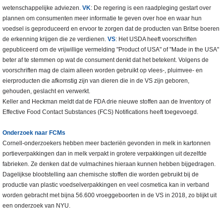
wetenschappelijke adviezen.
VK
: De regering is een raadpleging gestart over
plannen om consumenten meer informatie te geven over hoe en waar hun
voedsel is geproduceerd en ervoor te zorgen dat de producten van Britse boeren
de erkenning krijgen die ze verdienen.
VS
: Het USDA heeft voorschriften
gepubliceerd om de vrijwillige vermelding "Product of USA" of "Made in the USA"
beter af te stemmen op wat de consument denkt dat het betekent. Volgens de
voorschriften mag de claim alleen worden gebruikt op vlees-, pluimvee- en
eierproducten die afkomstig zijn van dieren die in de VS zijn geboren,
gehouden, geslacht en verwerkt.
Keller and Heckman meldt dat de FDA drie nieuwe stoffen aan de Inventory of
Effective Food Contact Substances (FCS) Notifications heeft toegevoegd.
Onderzoek naar FCMs
Cornell-onderzoekers hebben meer bacteriën gevonden in melk in kartonnen
portieverpakkingen dan in melk verpakt in grotere verpakkingen uit dezelfde
fabrieken. Ze denken dat de vulmachines hieraan kunnen hebben bijgedragen.
Dagelijkse blootstelling aan chemische stoffen die worden gebruikt bij de
productie van plastic voedselverpakkingen en veel cosmetica kan in verband
worden gebracht met bijna 56.600 vroeggeboorten in de VS in 2018, zo blijkt uit
een onderzoek van NYU.