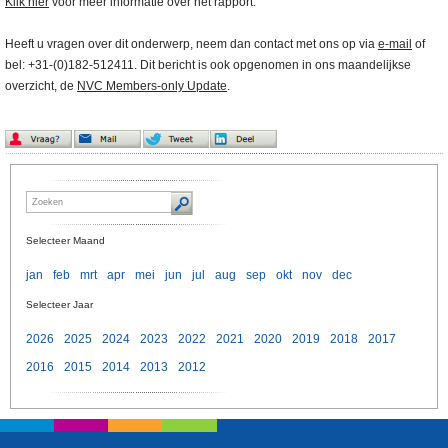
Klik hier
voor meer informatie over het rapport.
Heeft u vragen over dit onderwerp, neem dan contact met ons op via
e-mail
of
bel: +31-(0)182-512411. Dit bericht is ook opgenomen in ons maandelijkse
overzicht, de
NVC Members-only Update
.
Selecteer Maand
jan
feb
mrt
apr
mei
jun
jul
aug
sep
okt
nov
dec
Selecteer Jaar
2026
2025
2024
2023
2022
2021
2020
2019
2018
2017
2016
2015
2014
2013
2012