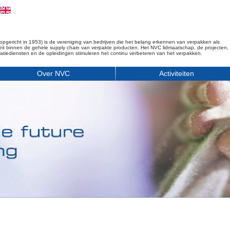
opgericht in 1953) is de vereniging van bedrijven die het belang erkennen van verpakken als
iteit binnen de gehele supply chain van verpakte producten. Het NVC lidmaatschap, de projecten,
matiediensten en de opleidingen stimuleren het continu verbeteren van het verpakken.
Over NVC
Activiteiten