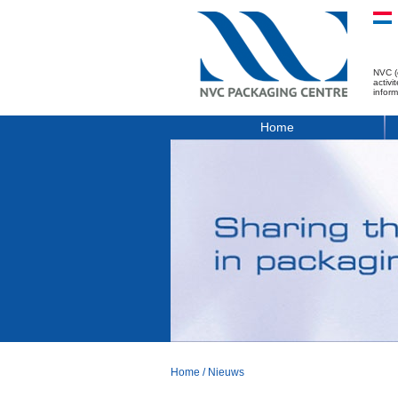
NVC (
activ
infor
Home
Home
/
Nieuws