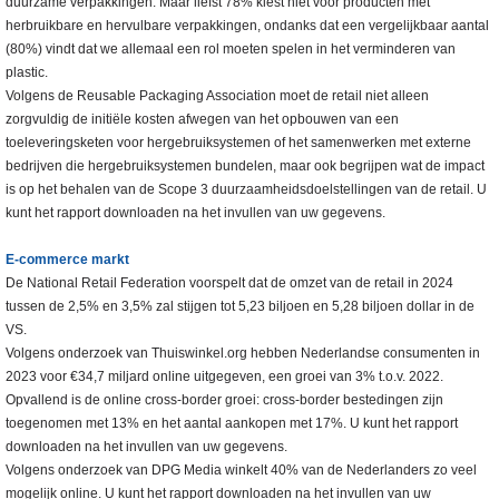
duurzame verpakkingen. Maar liefst 78% kiest niet voor producten met
herbruikbare en hervulbare verpakkingen, ondanks dat een vergelijkbaar aantal
(80%) vindt dat we allemaal een rol moeten spelen in het verminderen van
plastic.
Volgens de Reusable Packaging Association moet de retail niet alleen
zorgvuldig de initiële kosten afwegen van het opbouwen van een
toeleveringsketen voor hergebruiksystemen of het samenwerken met externe
bedrijven die hergebruiksystemen bundelen, maar ook begrijpen wat de impact
is op het behalen van de Scope 3 duurzaamheidsdoelstellingen van de retail. U
kunt het rapport downloaden na het invullen van uw gegevens.
E-commerce markt
De National Retail Federation voorspelt dat de omzet van de retail in 2024
tussen de 2,5% en 3,5% zal stijgen tot 5,23 biljoen en 5,28 biljoen dollar in de
VS.
Volgens onderzoek van Thuiswinkel.org hebben Nederlandse consumenten in
2023 voor €34,7 miljard online uitgegeven, een groei van 3% t.o.v. 2022.
Opvallend is de online cross-border groei: cross-border bestedingen zijn
toegenomen met 13% en het aantal aankopen met 17%. U kunt het rapport
downloaden na het invullen van uw gegevens.
Volgens onderzoek van DPG Media winkelt 40% van de Nederlanders zo veel
mogelijk online. U kunt het rapport downloaden na het invullen van uw