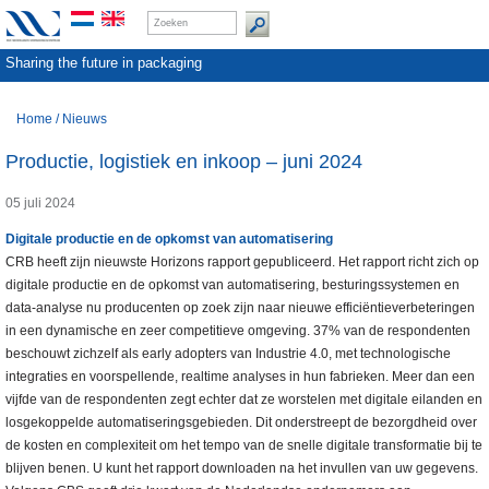
Sharing the future in packaging
Home
/
Nieuws
Productie, logistiek en inkoop – juni 2024
05 juli 2024
Digitale productie en de opkomst van automatisering
CRB heeft zijn nieuwste Horizons rapport gepubliceerd. Het rapport richt zich op
digitale productie en de opkomst van automatisering, besturingssystemen en
data-analyse nu producenten op zoek zijn naar nieuwe efficiëntieverbeteringen
in een dynamische en zeer competitieve omgeving. 37% van de respondenten
beschouwt zichzelf als early adopters van Industrie 4.0, met technologische
integraties en voorspellende, realtime analyses in hun fabrieken. Meer dan een
vijfde van de respondenten zegt echter dat ze worstelen met digitale eilanden en
losgekoppelde automatiseringsgebieden. Dit onderstreept de bezorgdheid over
de kosten en complexiteit om het tempo van de snelle digitale transformatie bij te
blijven benen. U kunt het rapport downloaden na het invullen van uw gegevens.