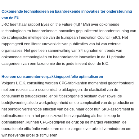
Opkomende technologieën
en baanbrekende innovaties ter ondersteuning
van de EU
JRC heeft haar rapport Eyes on the Future (4,87 MB) over opkomende
technologieën en baanbrekende innovaties gepubliceerd ter ondersteuning van
de strategische intelligentie van de European Innovation Council (EIC). Het
rapport geeft een literatuuroverzicht van publicaties van tal van externe
organisaties. Het geeft een samenvatting van 34 signalen en trends van
opkomende technologieën en baanbrekende innovaties in de 11 primaire
categorieën van een taxonomie die is gedefinieerd door de EIC.
Hoe een consumentenverpakkingsportfolio optimaliseren
Volgens L.E.K. consulting worden CPG-fabrikanten momenteel geconfronteerd
met een reeks macro-economische uitdagingen: de elasticiteit van de
consument is teruggekeerd, er blijft bezorgdheid bestaan over zowel de
bedrijfsvoering als de werkgelegenheid en de complexiteit van de productie en
het portfolio versterkt de effecten van beide. Maar door hun SKU-assortiment te
optimaliseren en in het proces zowel hun verpakking als hun inkoop te
optimaliseren, kunnen CPG-bedrijven de druk op de marges verlichten, de
operationele efficiëntie verbeteren en de zorgen over arbeid verminderen om
winstgevende groei te stimuleren.