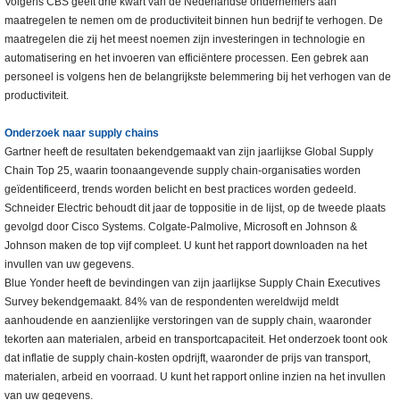
Volgens CBS geeft drie kwart van de Nederlandse ondernemers aan
maatregelen te nemen om de productiviteit binnen hun bedrijf te verhogen. De
maatregelen die zij het meest noemen zijn investeringen in technologie en
automatisering en het invoeren van efficiëntere processen. Een gebrek aan
personeel is volgens hen de belangrijkste belemmering bij het verhogen van de
productiviteit.
Onderzoek naar supply chains
Gartner heeft de resultaten bekendgemaakt van zijn jaarlijkse Global Supply
Chain Top 25, waarin toonaangevende supply chain-organisaties worden
geïdentificeerd, trends worden belicht en best practices worden gedeeld.
Schneider Electric behoudt dit jaar de toppositie in de lijst, op de tweede plaats
gevolgd door Cisco Systems. Colgate-Palmolive, Microsoft en Johnson &
Johnson maken de top vijf compleet. U kunt het rapport downloaden na het
invullen van uw gegevens.
Blue Yonder heeft de bevindingen van zijn jaarlijkse Supply Chain Executives
Survey bekendgemaakt. 84% van de respondenten wereldwijd meldt
aanhoudende en aanzienlijke verstoringen van de supply chain, waaronder
tekorten aan materialen, arbeid en transportcapaciteit. Het onderzoek toont ook
dat inflatie de supply chain-kosten opdrijft, waaronder de prijs van transport,
materialen, arbeid en voorraad. U kunt het rapport online inzien na het invullen
van uw gegevens.