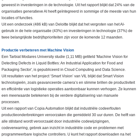
geweest in investeringen in de technologie. Uit het rapport blijkt dat 24% van de
organisaties generatieve AI heeft geïntegreerd in sommige of de meeste van hun
locaties of functies.
Uit een onderzoek (486 kB) van Deloitte blijkt dat het vergroten van het AI-
gebruik in de hele organisatie (43%) en investeringen in technologie (37%) de
twee belangrijkste bedrijfsprioriteiten zijn voor de komende 12 maanden.
Productie verbeteren met Machine Vision
Een Tarbiat Modares University studie (1,11 MB) getiteld 'Machine Vision for
Detecting Defects in Liquid Bottles: An Industrial Application for Food and
Packaging Sector', is gepubliceerd in Cloud Computing and Data Science.
Uit resultaten van het project ‘Smart Vision’ van VIL blijkt dat Smart Vision
technologieën, zoals geavanceerde camera’s en slimme brillen de productiviteit
en efficiëntie van logistieke operaties aantoonbaar kunnen verhogen. Ze kunnen
een meerwaarde betekenen bij de verdere digitalisering van manuele
processen.
Uit een rapport van Copia Automation blijkt dat industriële codeerfouten
productieonderbrekingen veroorzaken die gemiddeld 30 uur duren. De helft van
alle stilstand wordt veroorzaakt door industriële codewijzigingen,
codeverwarring, gebrek aan inzicht in industriële code en problemen met
programmeerbare logische controllers. U kunt het rapport downloaden na het