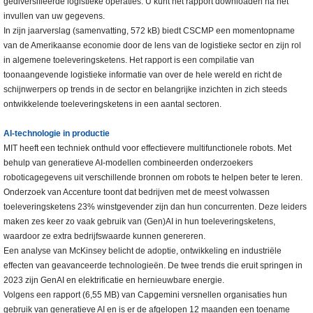
gediversifieerde logistieke operaties. U kunt het rapport downloaden na het
invullen van uw gegevens.
In zijn jaarverslag (samenvatting, 572 kB) biedt CSCMP een momentopname
van de Amerikaanse economie door de lens van de logistieke sector en zijn rol
in algemene toeleveringsketens. Het rapport is een compilatie van
toonaangevende logistieke informatie van over de hele wereld en richt de
schijnwerpers op trends in de sector en belangrijke inzichten in zich steeds
ontwikkelende toeleveringsketens in een aantal sectoren.
AI-technologie in productie
MIT heeft een techniek onthuld voor effectievere multifunctionele robots. Met
behulp van generatieve AI-modellen combineerden onderzoekers
roboticagegevens uit verschillende bronnen om robots te helpen beter te leren.
Onderzoek van Accenture toont dat bedrijven met de meest volwassen
toeleveringsketens 23% winstgevender zijn dan hun concurrenten. Deze leiders
maken zes keer zo vaak gebruik van (Gen)AI in hun toeleveringsketens,
waardoor ze extra bedrijfswaarde kunnen genereren.
Een analyse van McKinsey belicht de adoptie, ontwikkeling en industriële
effecten van geavanceerde technologieën. De twee trends die eruit springen in
2023 zijn GenAI en elektrificatie en hernieuwbare energie.
Volgens een rapport (6,55 MB) van Capgemini versnellen organisaties hun
gebruik van generatieve AI en is er de afgelopen 12 maanden een toename