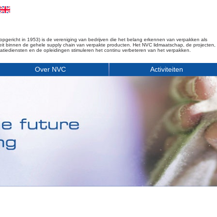
opgericht in 1953) is de vereniging van bedrijven die het belang erkennen van verpakken als
iteit binnen de gehele supply chain van verpakte producten. Het NVC lidmaatschap, de projecten,
matiediensten en de opleidingen stimuleren het continu verbeteren van het verpakken.
Over NVC
Activiteiten