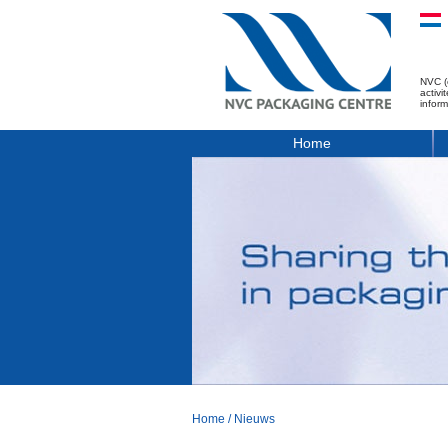
NVC (
activ
infor
Home
Home
/
Nieuws