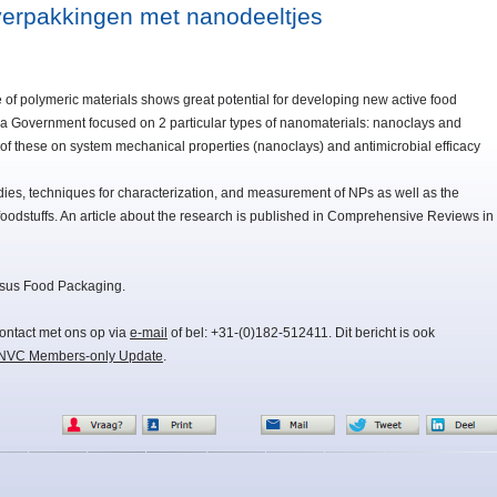
verpakkingen met nanodeeltjes
 of polymeric materials shows great potential for developing new active food
ia Government focused on 2 particular types of nanomaterials: nanoclays and
s of these on system mechanical properties (nanoclays) and antimicrobial efficacy
udies, techniques for characterization, and measurement of NPs as well as the
foodstuffs. An article about the research is published in Comprehensive Reviews in
rsus Food Packaging.
ontact met ons op via
e-mail
of bel: +31-(0)182-512411. Dit bericht is ook
NVC Members-only Update
.