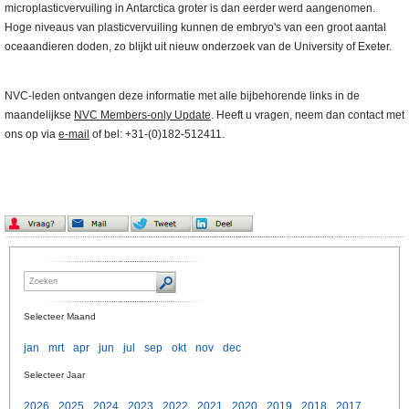
microplasticvervuiling in Antarctica groter is dan eerder werd aangenomen.
Hoge niveaus van plasticvervuiling kunnen de embryo's van een groot aantal
oceaandieren doden, zo blijkt uit nieuw onderzoek van de University of Exeter.
NVC-leden ontvangen deze informatie met alle bijbehorende links in de
maandelijkse
NVC Members-only Update
. Heeft u vragen, neem dan contact met
ons op via
e-mail
of bel: +31-(0)182-512411.
Selecteer Maand
jan
mrt
apr
jun
jul
sep
okt
nov
dec
Selecteer Jaar
2026
2025
2024
2023
2022
2021
2020
2019
2018
2017