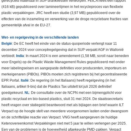
gerecycled materiaal in SUP drankflessen verworpen. FEICA heeft een rapport
(416 kB) gepubliceerd over lamineerlijmen in het recycleproces van flexibele
plastic verpakkingen. JRC heeft een studie (3,97 MB) gepubliceerd over de
effecten van de inzameling en verwerking van de droge recyclebare fracties van
gemeentelijk afval in de EU-27.
Wet- en regelgeving in de verschillende landen
België
: De EC heeft het einde van de status-quoperiode verlengt naar 11
december 2024 voor conceptregelgeving dat in SUP verpakt AGF in Wallonië
verbiedt.
India
: In maart 2024 is een amendement (1,58 MB, scroll naar beneden
voor Engels) op de Plastic Waste Management Rules gepubliceerd met onder
meer labelingseisen en aangepaste definities voor producenten, importeurs en
merkeigenaren (PIBOs). PIBOs moeten zich registreren bij het gecentraliseerde
EPR Portal.
Italië
: De regering (in het Italiaans) heeft regelgeving (in het
Italiaans, artikel 9-bis) dat de Plastics Tax uitstelt tot juli 2026 definitief
goedgekeurd.
NL
: De consultatie over de NCPN met een bijmengplicht voor
plastic recyclaat en bio-based plastics, sluit 31 mei 2024. De staatssecretaris
heeft vragen over statiegeld beantwoord met als bijlagen een brief waarin ILT
Verpact op de hoogte stelt van meerdere voorgenomen lasten onder dwangsom
en de schriftelijke reactie van Verpact. VNG heeft aangegeven de huidige
Ketenovereenkomst Verpakkingen niet met 5 jaar te willen verlengen per 2025.
Een van de problemen is de hoeveelheid afgekeurde PMD-zakken. Verpact