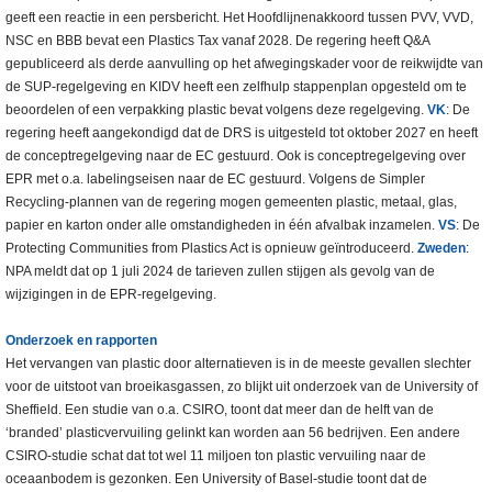
geeft een reactie in een persbericht. Het Hoofdlijnenakkoord tussen PVV, VVD,
NSC en BBB bevat een Plastics Tax vanaf 2028. De regering heeft Q&A
gepubliceerd als derde aanvulling op het afwegingskader voor de reikwijdte van
de SUP-regelgeving en KIDV heeft een zelfhulp stappenplan opgesteld om te
beoordelen of een verpakking plastic bevat volgens deze regelgeving.
VK
: De
regering heeft aangekondigd dat de DRS is uitgesteld tot oktober 2027 en heeft
de conceptregelgeving naar de EC gestuurd. Ook is conceptregelgeving over
EPR met o.a. labelingseisen naar de EC gestuurd. Volgens de Simpler
Recycling-plannen van de regering mogen gemeenten plastic, metaal, glas,
papier en karton onder alle omstandigheden in één afvalbak inzamelen.
VS
: De
Protecting Communities from Plastics Act is opnieuw geïntroduceerd.
Zweden
:
NPA meldt dat op 1 juli 2024 de tarieven zullen stijgen als gevolg van de
wijzigingen in de EPR-regelgeving.
Onderzoek
en rapporten
Het vervangen van plastic door alternatieven is in de meeste gevallen slechter
voor de uitstoot van broeikasgassen, zo blijkt uit onderzoek van de University of
Sheffield. Een studie van o.a. CSIRO, toont dat meer dan de helft van de
‘branded’ plasticvervuiling gelinkt kan worden aan 56 bedrijven. Een andere
CSIRO-studie schat dat tot wel 11 miljoen ton plastic vervuiling naar de
oceaanbodem is gezonken. Een University of Basel-studie toont dat de